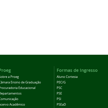
Proeg
Formas de Ingresso
Sobre a Proeg
Aluno Cortesia
Câmara Ensino de Graduação
PEC/G
Procuradoria Educacional
PSC
Departamentos
PSE
Comunicação
PSI
Acervo Acadêmico
PSEaD