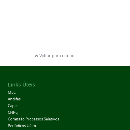
Voltar para o topo
Links Úteis
MEC
Andifes
Capes
CNPq
Comissão Processos Seletivos
Periódicos Ufam