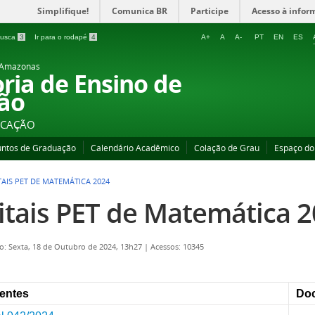
Simplifique!
Comunica BR
Participe
Acesso à infor
 busca
3
Ir para o rodapé
4
A+
A
A-
PT
EN
ES
o Amazonas
oria de Ensino de
ão
UCAÇÃO
untos de Graduação
Calendário Acadêmico
Colação de Grau
Espaço do
TAIS PET DE MATEMÁTICA 2024
itais PET de Matemática 
o: Sexta, 18 de Outubro de 2024, 13h27
|
Acessos: 10345
centes
Do