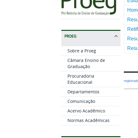
Edit
Homo
Resu
Reti
PROEG
Resu
Resu
Sobre a Proeg
Câmara Ensino de
Graduação
Procuradoria
registra
Educacional
Departamentos
Comunicação
Acervo Acadêmico
Normas Acadêmicas