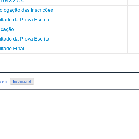
al 042/2024
logação das Inscrições
ltado da Prova Escrita
ficação
ltado da Prova Escrita
ltado Final
do em:
Institucional