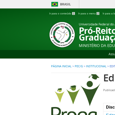
BRASIL
Ir para o conteúdo
1
Ir para o menu
2
Ir para a
Universidade Federal d
Pró-Reit
Graduaç
MINISTÉRIO DA ED
Ass
PÁGINA INICIAL
>
PEC/G
>
INSTITUCIONAL
>
EDI
Ed
Publicad
Dis