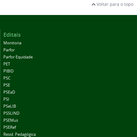
Voltar para o topo
Editais
Monitoria
Parfor
Parfor Equidade
PET
PIBID
PSC
PSE
PSEaD
PSI
PSeLIB
PSSLIND
PSEMus
PSERef
Resid. Pedagógica