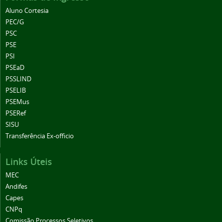
Aluno Cortesia
PEC/G
PSC
PSE
PSI
PSEaD
PSSLIND
PSELIB
PSEMus
PSERef
SISU
Transferência Ex-officio
Links Úteis
MEC
Andifes
Capes
CNPq
Comissão Processos Seletivos