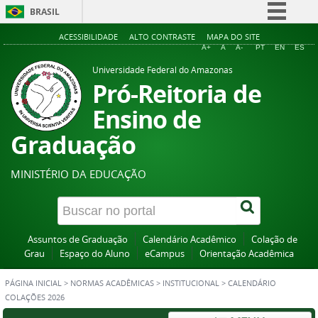
BRASIL
Simplifique!
ACESSIBILIDADE
ALTO CONTRASTE
MAPA DO SITE
A+
A
A-
PT
EN
ES
Comunica BR
Universidade Federal do Amazonas
Participe
Pró-Reitoria de
Acesso à informação
Ensino de
Legislação
Graduação
Canais
MINISTÉRIO DA EDUCAÇÃO
Assuntos de Graduação
Calendário Acadêmico
Colação de
Grau
Espaço do Aluno
eCampus
Orientação Acadêmica
PÁGINA INICIAL
>
NORMAS ACADÊMICAS
>
INSTITUCIONAL
>
CALENDÁRIO
COLAÇÕES 2026