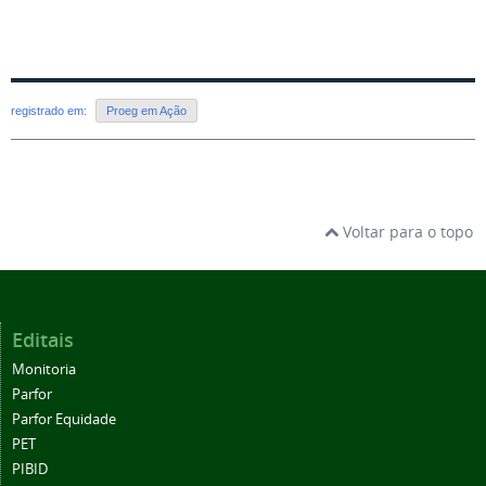
registrado em:
Proeg em Ação
Voltar para o topo
Editais
Monitoria
Parfor
Parfor Equidade
PET
PIBID