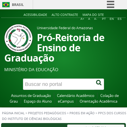
BRASIL
Simplifique!
ACESSIBILIDADE
ALTO CONTRASTE
MAPA DO SITE
A+
A
A-
PT
EN
ES
Comunica BR
Universidade Federal do Amazonas
Participe
Pró-Reitoria de
Acesso à informação
Ensino de
Legislação
Graduação
Canais
MINISTÉRIO DA EDUCAÇÃO
Assuntos de Graduação
Calendário Acadêmico
Colação de
Grau
Espaço do Aluno
eCampus
Orientação Acadêmica
PÁGINA INICIAL
>
PROJETOS PEDAGÓGICOS
>
PROEG EM AÇÃO
>
PPCS DOS CURSOS
DO INSTITUTO DE CIÊNCIAS BIOLÓGICAS