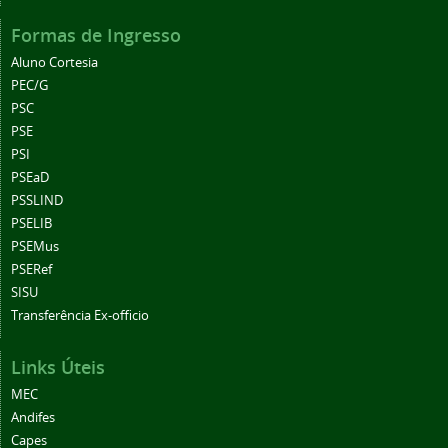
Formas de Ingresso
Aluno Cortesia
PEC/G
PSC
PSE
PSI
PSEaD
PSSLIND
PSELIB
PSEMus
PSERef
SISU
Transferência Ex-officio
Links Úteis
MEC
Andifes
Capes