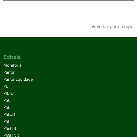
Voltar para o topo
Editais
Monitoria
Parfor
Parfor Equidade
PET
PIBID
PSC
PSE
PSEaD
PSI
PSeLIB
PSSLIND