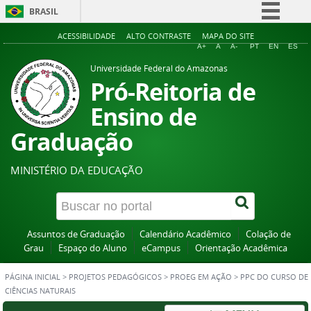
BRASIL
Simplifique!
ACESSIBILIDADE
ALTO CONTRASTE
MAPA DO SITE
A+
A
A-
PT
EN
ES
Comunica BR
Universidade Federal do Amazonas
Participe
Pró-Reitoria de
Acesso à informação
Ensino de
Legislação
Graduação
Canais
MINISTÉRIO DA EDUCAÇÃO
Assuntos de Graduação
Calendário Acadêmico
Colação de
Grau
Espaço do Aluno
eCampus
Orientação Acadêmica
PÁGINA INICIAL
>
PROJETOS PEDAGÓGICOS
>
PROEG EM AÇÃO
>
PPC DO CURSO DE
CIÊNCIAS NATURAIS