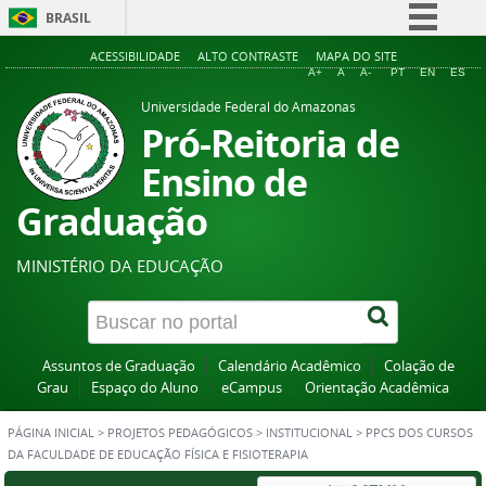
BRASIL
Simplifique!
ACESSIBILIDADE
ALTO CONTRASTE
MAPA DO SITE
A+
A
A-
PT
EN
ES
Comunica BR
Universidade Federal do Amazonas
Participe
Pró-Reitoria de
Acesso à informação
Ensino de
Legislação
Graduação
Canais
MINISTÉRIO DA EDUCAÇÃO
Assuntos de Graduação
Calendário Acadêmico
Colação de
Grau
Espaço do Aluno
eCampus
Orientação Acadêmica
PÁGINA INICIAL
>
PROJETOS PEDAGÓGICOS
>
INSTITUCIONAL
>
PPCS DOS CURSOS
DA FACULDADE DE EDUCAÇÃO FÍSICA E FISIOTERAPIA