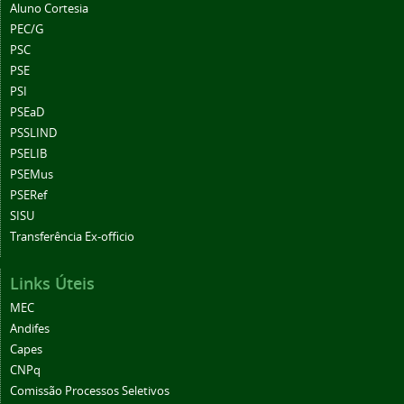
Aluno Cortesia
PEC/G
PSC
PSE
PSI
PSEaD
PSSLIND
PSELIB
PSEMus
PSERef
SISU
Transferência Ex-officio
Links Úteis
MEC
Andifes
Capes
CNPq
Comissão Processos Seletivos