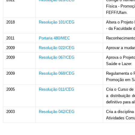
Física - Promoç
FEFF/Ufam.
2018
Resolução 101/CEG
Altera o Projet
- da Faculdade d
2011
Portaria 480/MEC
Reconhecimento
2009
Resolução 022/CEG
Aprovar a mudan
2009
Resolução 067/CEG
Aprova o Proje
Saúde e Lazer.
2009
Resolução 068/CEG
Regulamenta o 
Promoção em Sa
2005
Resolução 011/CEG
Cria o Curso de
a distribuição 
definitivo para 
2003
Resolução 042/CEG
Cria a discipli
Atividades Comu