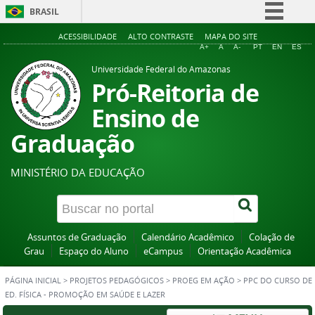
BRASIL
Simplifique!
ACESSIBILIDADE
ALTO CONTRASTE
MAPA DO SITE
A+
A
A-
PT
EN
ES
Comunica BR
Universidade Federal do Amazonas
Participe
Pró-Reitoria de
Acesso à informação
Ensino de
Legislação
Graduação
Canais
MINISTÉRIO DA EDUCAÇÃO
Assuntos de Graduação
Calendário Acadêmico
Colação de
Grau
Espaço do Aluno
eCampus
Orientação Acadêmica
PÁGINA INICIAL
>
PROJETOS PEDAGÓGICOS
>
PROEG EM AÇÃO
>
PPC DO CURSO DE
ED. FÍSICA - PROMOÇÃO EM SAÚDE E LAZER