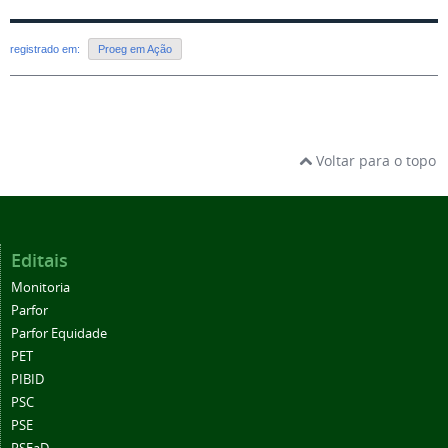
registrado em:
Proeg em Ação
Voltar para o topo
Editais
Monitoria
Parfor
Parfor Equidade
PET
PIBID
PSC
PSE