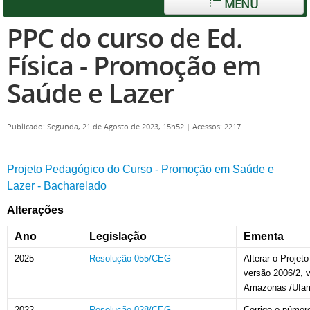
MENU
PPC do curso de Ed.
Física - Promoção em
Saúde e Lazer
Publicado: Segunda, 21 de Agosto de 2023, 15h52
|
Acessos: 2217
Projeto Pedagógico do Curso - Promoção em Saúde e
Lazer - Bacharelado
Alterações
Ano
Legislação
Ementa
2025
Resolução 055/CEG
Alterar o Proje
versão
2006/2
, 
Amazonas /Ufa
2022
Resolução 028/CEG
Corrige o númer