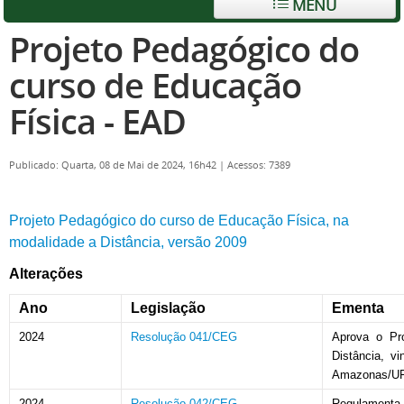
MENU
Projeto Pedagógico do
curso de Educação
Física - EAD
Publicado: Quarta, 08 de Mai de 2024, 16h42
|
Acessos: 7389
Projeto Pedagógico do curso de Educação Física, na
modalidade a Distância, versão 2009
Alterações
Ano
Legislação
Ementa
2024
Resolução 041/CEG
Aprova o Pr
Distância, v
Amazonas/UF
2024
Resolução 042/CEG
Regulamenta 