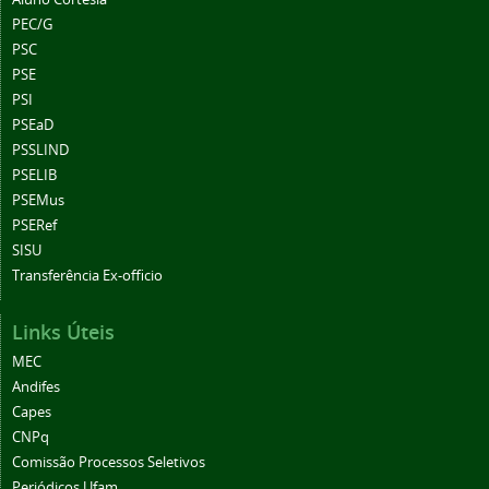
PEC/G
PSC
PSE
PSI
PSEaD
PSSLIND
PSELIB
PSEMus
PSERef
SISU
Transferência Ex-officio
Links Úteis
MEC
Andifes
Capes
CNPq
Comissão Processos Seletivos
Periódicos Ufam