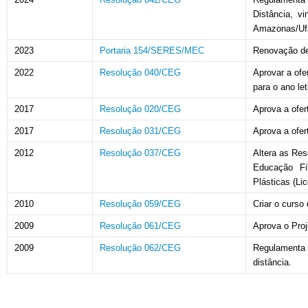
Distância, v
Amazonas/Uf
2023
Portaria 154/SERES/MEC
Renovação d
2022
Resolução 040/CEG
Aprovar a ofe
para o ano le
2017
Resolução 020/CEG
Aprova a ofe
2017
Resolução 031/CEG
Aprova a ofe
2012
Resolução 037/CEG
Altera as Re
Educação Fís
Plásticas (Li
2010
Resolução 059/CEG
Criar o curso
2009
Resolução 061/CEG
Aprova o Proj
2009
Resolução 062/CEG
Regulamenta 
distância.