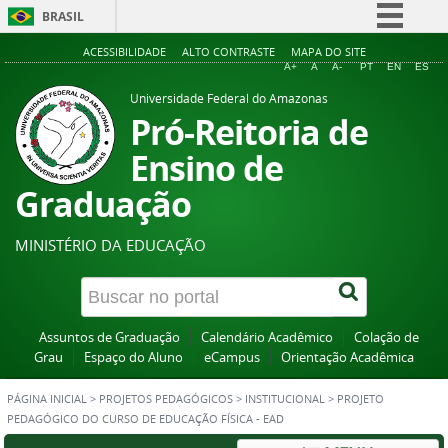
BRASIL
Simplifique!
ACESSIBILIDADE
ALTO CONTRASTE
MAPA DO SITE
A+
A
A-
PT
EN
ES
Comunica BR
Universidade Federal do Amazonas
Participe
Pró-Reitoria de
Acesso à informação
Ensino de
Legislação
Graduação
Canais
MINISTÉRIO DA EDUCAÇÃO
Assuntos de Graduação
Calendário Acadêmico
Colação de
Grau
Espaço do Aluno
eCampus
Orientação Acadêmica
PÁGINA INICIAL
>
PROJETOS PEDAGÓGICOS
>
INSTITUCIONAL
>
PROJETO
PEDAGÓGICO DO CURSO DE EDUCAÇÃO FÍSICA - EAD