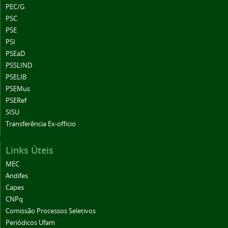
PEC/G
PSC
PSE
PSI
PSEaD
PSSLIND
PSELIB
PSEMus
PSERef
SISU
Transferência Ex-officio
Links Úteis
MEC
Andifes
Capes
CNPq
Comissão Processos Seletivos
Periódicos Ufam