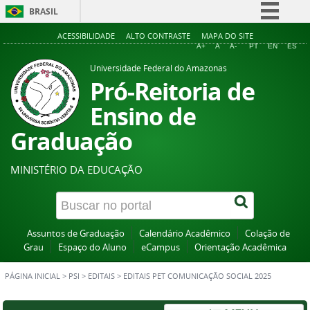
BRASIL
Simplifique!
ACESSIBILIDADE
ALTO CONTRASTE
MAPA DO SITE
A+
A
A-
PT
EN
ES
Comunica BR
Universidade Federal do Amazonas
Participe
Pró-Reitoria de
Acesso à informação
Ensino de
Legislação
Graduação
Canais
MINISTÉRIO DA EDUCAÇÃO
Assuntos de Graduação
Calendário Acadêmico
Colação de
Grau
Espaço do Aluno
eCampus
Orientação Acadêmica
PÁGINA INICIAL
>
PSI
>
EDITAIS
>
EDITAIS PET COMUNICAÇÃO SOCIAL 2025