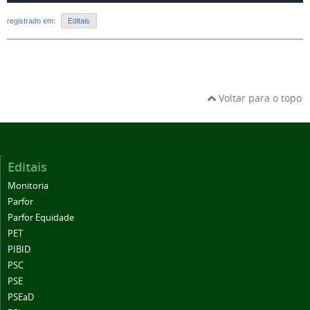
registrado em:
Editais
Voltar para o topo
Editais
Monitoria
Parfor
Parfor Equidade
PET
PIBID
PSC
PSE
PSEaD