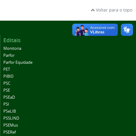
Voltar para o topo
Editais
Monitoria
Parfor
Parfor Equidade
PET
PIBID
PSC
PSE
PSEaD
PSI
PSeLIB
PSSLIND
PSEMus
PSERef