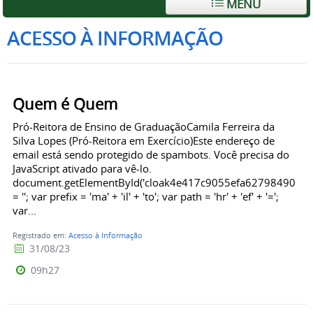
MENU
ACESSO À INFORMAÇÃO
Quem é Quem
Pró-Reitora de Ensino de GraduaçãoCamila Ferreira da
Silva Lopes (Pró-Reitora em Exercício)Este endereço de
email está sendo protegido de spambots. Você precisa do
JavaScript ativado para vê-lo.
document.getElementById('cloak4e417c9055efa6279849065e
= ''; var prefix = 'ma' + 'il' + 'to'; var path = 'hr' + 'ef' + '=';
var...
Registrado em:
Acesso à Informação
31/08/23
09h27