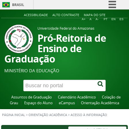
BRASIL
Simplifique!
ACESSIBILIDADE
ALTO CONTRASTE
MAPA DO SITE
A+
A
A-
PT
EN
ES
Comunica BR
Universidade Federal do Amazonas
Participe
Pró-Reitoria de
Acesso à informação
Ensino de
Legislação
Graduação
Canais
MINISTÉRIO DA EDUCAÇÃO
Assuntos de Graduação
Calendário Acadêmico
Colação de
Grau
Espaço do Aluno
eCampus
Orientação Acadêmica
PÁGINA INICIAL
>
ORIENTAÇÃO ACADÊMICA
>
ACESSO À INFORMAÇÃO