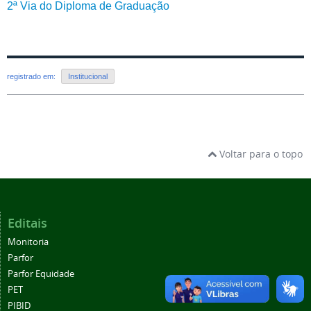
2ª Via do Diploma de Graduação
registrado em:
Institucional
Voltar para o topo
Editais
Monitoria
Parfor
Parfor Equidade
PET
PIBID