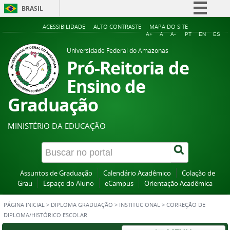
BRASIL
Simplifique!
ACESSIBILIDADE
ALTO CONTRASTE
MAPA DO SITE
A+
A
A-
PT
EN
ES
Comunica BR
Universidade Federal do Amazonas
Participe
Pró-Reitoria de
Acesso à informação
Ensino de
Legislação
Graduação
Canais
MINISTÉRIO DA EDUCAÇÃO
Assuntos de Graduação
Calendário Acadêmico
Colação de
Grau
Espaço do Aluno
eCampus
Orientação Acadêmica
PÁGINA INICIAL
>
DIPLOMA GRADUAÇÃO
>
INSTITUCIONAL
>
CORREÇÃO DE
DIPLOMA/HISTÓRICO ESCOLAR