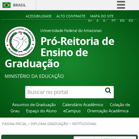
BRASIL
Simplifique!
ACESSIBILIDADE
ALTO CONTRASTE
MAPA DO SITE
A+
A
A-
PT
EN
ES
Comunica BR
Universidade Federal do Amazonas
Participe
Pró-Reitoria de
Acesso à informação
Ensino de
Legislação
Graduação
Canais
MINISTÉRIO DA EDUCAÇÃO
Assuntos de Graduação
Calendário Acadêmico
Colação de
Grau
Espaço do Aluno
eCampus
Orientação Acadêmica
PÁGINA INICIAL
>
DIPLOMA GRADUAÇÃO
>
INSTITUCIONAL