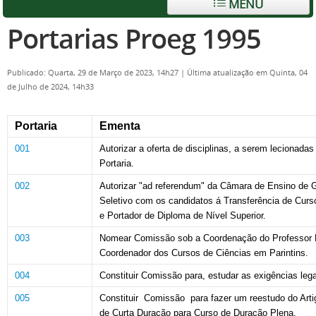
MENU
Portarias Proeg 1995
Publicado: Quarta, 29 de Março de 2023, 14h27
|
Última atualização em Quinta, 04
de Julho de 2024, 14h33
Portaria
Ementa
001
Autorizar a oferta de disciplinas, a serem lecionada
Portaria.
002
Autorizar "ad referendum" da Câmara de Ensino de
Seletivo com os candidatos á Transferência de Curso
e Portador de Diploma de Nível Superior.
003
Nomear Comissão sob a
Coor
denação do Professor F
Coordenador dos Cursos de
Ciências
em
Parintins.
004
Constituir
Comissão
para,
estudar
as
exigências
leg
005
Constituir
Comissão
para fazer um reestudo do Arti
de Curta Duração para Curso de Duração Plena.