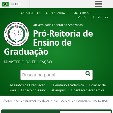
BRASIL
Simplifique!
ACESSIBILIDADE
ALTO CONTRASTE
MAPA DO SITE
A+
A
A-
PT
EN
ES
Comunica BR
Universidade Federal do Amazonas
Participe
Pró-Reitoria de
Acesso à informação
Ensino de
Legislação
Graduação
Canais
MINISTÉRIO DA EDUCAÇÃO
Assuntos de Graduação
Calendário Acadêmico
Colação de
Grau
Espaço do Aluno
eCampus
Orientação Acadêmica
PÁGINA INICIAL
>
ÚLTIMAS NOTÍCIAS
>
INSTITUCIONAL
>
PORTARIAS PROEG 1995