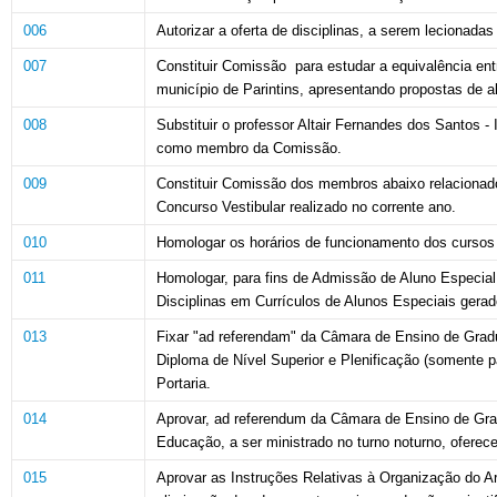
006
Autorizar a oferta de disciplinas, a serem lecionada
007
Constituir Comissão
para estudar a equi
valência ent
município
de Parintins,
apresentando
propostas
de
a
008
Substituir o professor Altair
Fernandes dos Santos -
I
como
membro
da
Comissão.
009
Constituir Comissão dos membros abaixo relaciona
Concurso Vestibular realizado no corrente ano.
010
Homologar os horários de funcionamento dos cursos
011
Homologar, para fins de Admissão de Aluno
Especial
Disciplinas em
Currículos de Alunos Especiais ger
013
Fixar "ad referendam" da Câmara de Ensino de
Gradu
Diploma de Nível Superior
e Plenificação (somente 
Portaria.
014
Aprovar, ad referendum da Câmara de Ensino de Gra
Educação, a ser
ministrado no turno noturno, ofere
015
Aprovar as Instruções Relativas à Organização do 