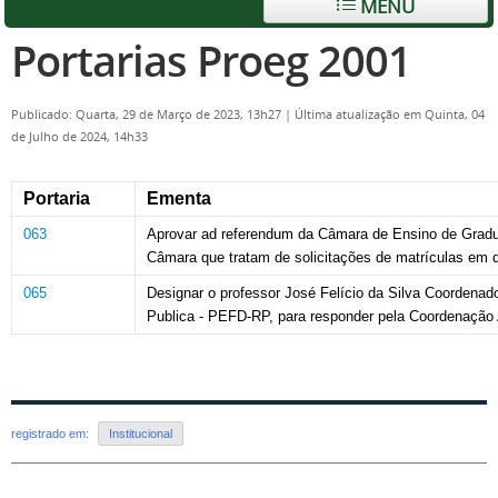
MENU
Portarias Proeg 2001
Publicado: Quarta, 29 de Março de 2023, 13h27
|
Última atualização em Quinta, 04
de Julho de 2024, 14h33
Portaria
Ementa
063
Aprovar ad referendum da Câmara de Ensino de Grad
Câmara que tratam
de solicitações de matrículas em d
065
Designar
o
professor José Felício da Silva C
oordenad
Publica - PEFD-RP, para responder pela Coordenação 
registrado em:
Institucional