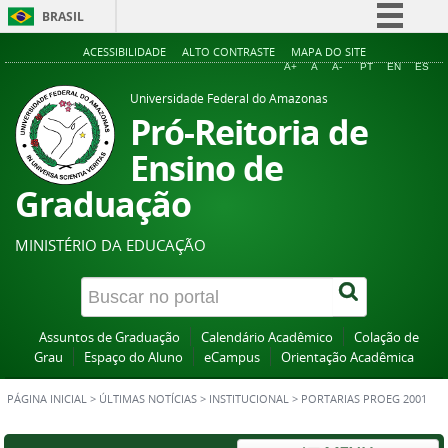
BRASIL
Simplifique!
ACESSIBILIDADE
ALTO CONTRASTE
MAPA DO SITE
A+
A
A-
PT
EN
ES
Comunica BR
Universidade Federal do Amazonas
Participe
Pró-Reitoria de
Acesso à informação
Ensino de
Legislação
Graduação
Canais
MINISTÉRIO DA EDUCAÇÃO
Assuntos de Graduação
Calendário Acadêmico
Colação de
Grau
Espaço do Aluno
eCampus
Orientação Acadêmica
PÁGINA INICIAL
>
ÚLTIMAS NOTÍCIAS
>
INSTITUCIONAL
>
PORTARIAS PROEG 2001