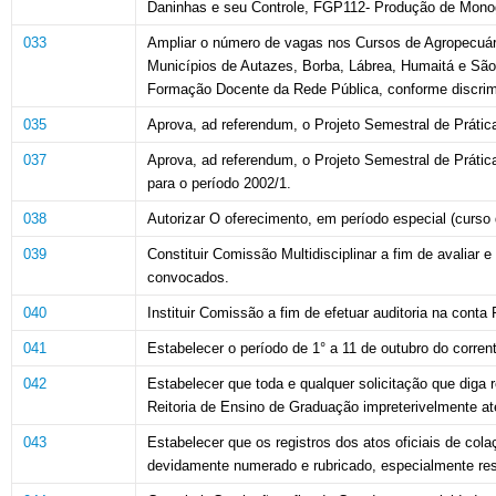
Daninhas e seu Controle, FGP112- Produção
de Mono
033
Ampliar o número de vagas nos Cursos de Agropecuár
Municípios de Autazes,
Borba, Lábrea, Humaitá e São
Formação Docente da Rede Pública, conforme discrimi
035
Aprova, ad referendum, o Projeto Semestral de
Prátic
037
Aprova,
ad
referendum,
o
Projeto
Semestral de
Prátic
para o período 2002/1.
038
Autorizar
O oferecimento, em período especial (curso 
039
Constituir Comissão Multidisciplinar
a fim de avaliar 
convocados.
040
Instituir Comissão a fim de
efetuar
auditoria na conta
041
Estabelecer o período de 1° a 11 de outubro do corr
042
Estabelecer que toda e qualquer solicitação que diga
Reitoria de Ensino de Graduação impreterivelmente até
043
Estabelecer que os registros dos atos oficiais de
cola
devidamente numerado e rubricado, especialmente rese