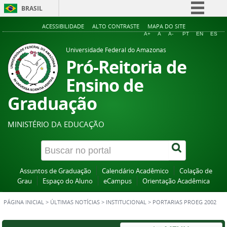
BRASIL
Simplifique!
ACESSIBILIDADE
ALTO CONTRASTE
MAPA DO SITE
A+
A
A-
PT
EN
ES
Comunica BR
Universidade Federal do Amazonas
Participe
Pró-Reitoria de
Acesso à informação
Ensino de
Legislação
Graduação
Canais
MINISTÉRIO DA EDUCAÇÃO
Assuntos de Graduação
Calendário Acadêmico
Colação de
Grau
Espaço do Aluno
eCampus
Orientação Acadêmica
PÁGINA INICIAL
>
ÚLTIMAS NOTÍCIAS
>
INSTITUCIONAL
>
PORTARIAS PROEG 2002