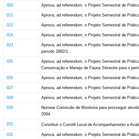
020
Aprova,
ad
referendum,
o
Projeto
Semestral de
Prátic
021
Aprova,
ad
referendum,
o
Projeto
Semestral de
Prátic
022
Aprova,
ad
referendum.
o
Projeto
Semestral de
Prátic
024
Aprova,
ad
referendum,
o
Projeto
Semestral de
Prátic
023
Aprova, ad referendum, o Projeto Semestral de Prátic
período 2002/1.
025
Aprova,
ad
referendum,
o
Projeto
Semestral de
Prátic
Conservação e
Manejo
de
Fauna
Silvestre
para
o
perí
026
Aprova,
ad
referendum,
o
Projeto
Semestral de Prátic
027
Aprova,
ad
referendum,
o
Projeto
Semestral de
Prátic
028
Aprova,
ad
referendum,
o
Projeto
Semestral de
Prátic
030
Nomear Comissão de Monitoria para prosseguir ativid
2004.
031
Constituir o Comitê Local de Acompanhamento e Aval
032
Aprova, ad referendum, o Projeto Semestral de
Prátic