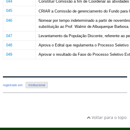
044
Constituir Comissão
a fim de Coordenar as atividades
045
CRIAR a Comissão de gerenciamento do Fundo para 
046
Nomear por tempo indeterminado a partir de novembro
substituição ao Prof. Walmir de Albuquerque Barbosa.
047
Levantamento
da
População
Discente,
referente ao pe
048
Aprova o Edital que regulamenta o Processo
Seletivo
049
Aprovar o resultado da
Fase do Processo
Seletivo E
registrado em:
Institucional
Voltar para o topo