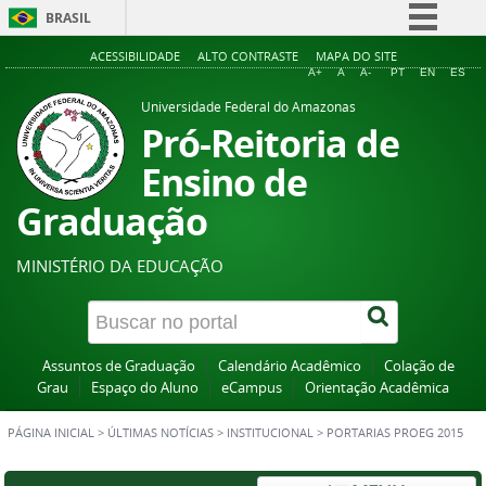
BRASIL
Simplifique!
ACESSIBILIDADE
ALTO CONTRASTE
MAPA DO SITE
A+
A
A-
PT
EN
ES
Comunica BR
Universidade Federal do Amazonas
Participe
Pró-Reitoria de
Acesso à informação
Ensino de
Legislação
Graduação
Canais
MINISTÉRIO DA EDUCAÇÃO
Assuntos de Graduação
Calendário Acadêmico
Colação de
Grau
Espaço do Aluno
eCampus
Orientação Acadêmica
PÁGINA INICIAL
>
ÚLTIMAS NOTÍCIAS
>
INSTITUCIONAL
>
PORTARIAS PROEG 2015