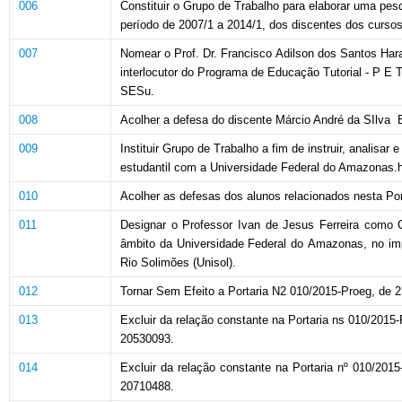
006
Constituir o Grupo de Trabalho
para elaborar uma pesq
período de 2007/1 a 2014/1, dos discentes dos curso
007
Nomear
o
Prof.
Dr. Francisco
Adilson
dos Santos
Har
interlocutor do
Programa de Educação Tutorial - P E T 
SESu.
008
Acolher a defesa do discente
Márcio André da SIlva B
009
Instituir Grupo de Trabalho
a fim de instruir, analisar
estudantil com a Universidade Federal do Amazonas
.
010
Acolher
as defesas dos alunos relacionados nesta Por
011
Designar o Professor Ivan de Jesus Ferreira como 
âmbito da Universidade Federal do
Amazonas, no imp
Rio Solimões (Unisol).
012
Tornar Sem Efeito a Portaria N2 010/2015-Proeg, de 
013
Excluir
da
relação
constante
na
Portaria
ns 010/2015-
20530093.
014
Excluir
da
relação constante
na
Portaria
nº 010/2015
20710488.