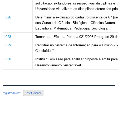
solicitação, exibindo-se as respectivas disciplinas e 
Universidade visualizem as disciplinas oferecidas
pri
026
Determinar a exclusão do cadastro discente de 67 (se
dos Cursos de Ciências Biológicas, Ciências Natura
Espanhola,
Matemática, Pedagogia,
Sociologia.
028
Tornar sem Efeito a Portaria 021/2006-Proeg, de 29 
029
Registrar
no Sistema de
Informação
para
o
Ensino - S
Concluídos".
030
Instituir Comissão para analisar proposta e emitir par
Desenvolvimento Sustentável.
registrado em:
Institucional