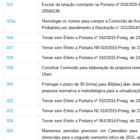
015
Excluir
da
relação constante
na
Portaria
nº 010/2015-
20540139.
015a
Homologar
os nomes
para compor a Comissão de Aval
Probatório,em atendimento a Resolução n° 021/2014/
016
Tornar sem Efeito a Portaria nº 010/2015-Proeg, de 2
017
Tornar sem Efeito a Portaria N9 010/2015-Proeg, de 
018
Tornar sem Efeito a Portaria nº 010/2015-Proeg, de 2
019
Constituir Comissão
para elaboração da proposta norm
Ufam.
020
Prorrogar o prazo de 30 (trinta) para 90(dias) dias ú
proposta normativa e metodológica
para a virtualizaç
022
Tornar sem Efeito a Portaria nº 010/2015-Proeg, de 2
023
Tornar sem Efeito a Portaria N2 010/2015-Proeg, de 
024
Tornar sem Efeito a Portaria nº 061/2014-Proeg, de 2
025
Manternos períodos previstos em Calendário para
oferecidas para o segundo
semestre letivo de 2015, 