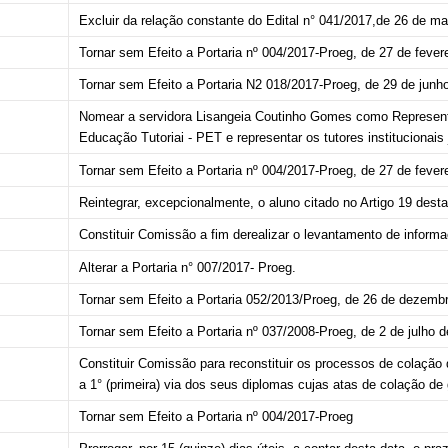
Excluir da relação constante do Edital n° 041/2017,de 26 de ma
Tornar sem Efeito a Portaria nº 004/2017-Proeg, de 27 de
fever
Tornar sem Efeito a Portaria N2 018/2017-Proeg, de 29 de
junh
Nomear a servidora Lisangeia Coutinho Gomes como Represent
Educação
Tutoriai - PET e representar os tutores institucionai
Tornar sem Efeito a Portaria nº 004/2017-Proeg, de 27 de fever
Reintegrar, excepcionalmente, o aluno citado no Artigo 19 desta
Constituir Comissão
a fim de
realizar o levantamento de infor
Alterar a Portaria n° 007/2017- Proeg.
Tornar sem Efeito a Portaria 052/2013/Proeg, de 26 de
dezembr
Tornar sem Efeito a Portaria nº 037/2008-Proeg, de 2 de julho
d
Constituir Comissão para reconstituir os processos de colação
a 1° (primeira) via dos seus diplomas cujas atas de colação d
Tornar sem Efeito a Portaria nº 004/2017-Proeg