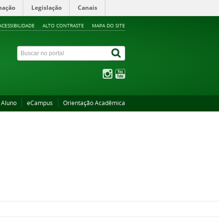
mação
Legislação
Canais
ACESSIBILIDADE
ALTO CONTRASTE
MAPA DO SITE
 Aluno
eCampus
Orientação Acadêmica