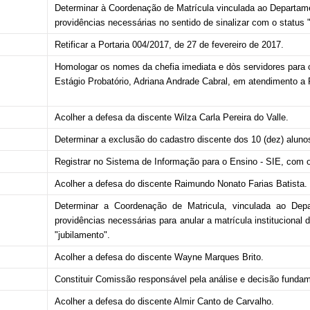
Determinar
à
Coordenação
de
Matrícula
vinculada
ao
Departam
providências
necessárias no sentido de sinalizar com o status "j
Retificar a Portaria 004/2017, de 27 de fevereiro de 2017.
Homologar os nomes da chefia imediata e dòs servidores
para 
Estágio Probatório, Adriana Andrade Cabral, em atendimento
Acolher a defesa da discente Wilza Carla Pereira do Valle.
Determinar a exclusão do cadastro discente dos 10 (dez) aluno
Registrar no Sistema de Informação para o Ensino - SIE, c
om o
Acolher a defesa do discente Raimundo Nonato Farias Batista.
Determinar a Coordenação de Matricula, vinculada ao Dep
providências necessárias
para anular a matrícula instituciona
"jubilamento".
Acolher a defesa do discente
Wayne Marques
Brito.
Constituir Comissão
responsável pela análise e decisão fund
Acolher
a defesa do discente Almir Canto de Carvalho.