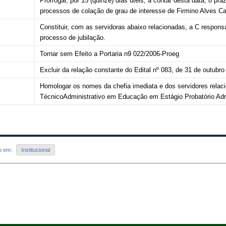
Prorrogar, por 15 (quinze) dias úteis, a contar desta data, o pr
processos de colação de grau de interesse de Firmino Alves C
Constituir, com as servidoras abaixo relacionadas, a C respon
processo de jubilação.
Tornar sem Efeito a Portaria n9 022/2006-Proeg
Excluir da relação constante do Edital nº 083, de 31 de outubr
Homologar os nomes da chefia imediata e dos servidores relac
TécnicoAdministrativo em Educação em Estágio Probatório Adr
do em:
Institucional