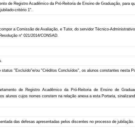
ento
de
Registro Acadêmico da Pró-Reitoria de Ensino de Graduação, para q
ubilado-critério 1
".
compor a Comissão de Avaliação, e Tutor, do servidor Técnico-Administrativo
 a Resolução n° 021/2014/CONSAD.
s.
 status "Excluído"e/ou "Créditos Concluídos", os alunos constantes nesta Po
artamento de Registro
Acadêmico da Pró-Reitoria de Ensino de Gradu
l dos alunos cujos nomes constem na relação anexa a esta
Portaria, sinaliza
amentada das defesas apresentadas
pelos discentes no processo de jubilação.