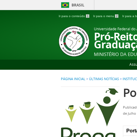
BRASIL
Ir para o conteúdo
1
Ir para o menu
2
Ir para a
Universidade Federal d
Pró-Reit
Graduaç
MINISTÉRIO DA ED
Ass
PÁGINA INICIAL
>
ÚLTIMAS NOTÍCIAS
>
INSTITU
Po
Publicad
de Julho
Port