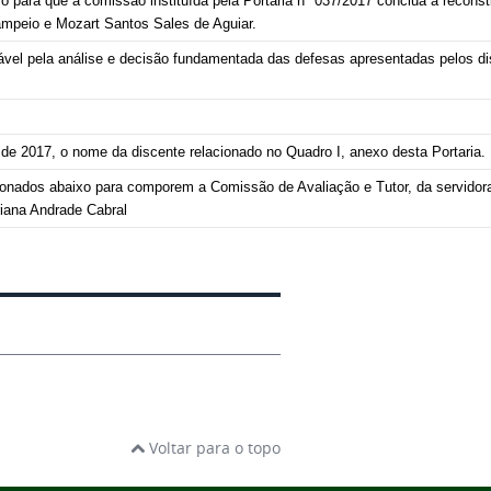
azo para que a comissão instituída pela Portaria n° 037/2017 conclua a reconst
ampeio e Mozart Santos Sales de Aguiar.
sável pela análise e decisão fundamentada das defesas apresentadas pelos d
o de 2017, o nome da discente relacionado no Quadro I, anexo desta Portaria.
ionados abaixo para comporem a Comissão de Avaliação e Tutor, da servidor
iana Andrade Cabral
Voltar para o topo