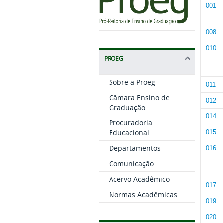
001
008
010
PROEG
Sobre a Proeg
011
Câmara Ensino de
012
Graduação
014
Procuradoria
Educacional
015
Departamentos
016
Comunicação
Acervo Acadêmico
017
Normas Acadêmicas
019
020