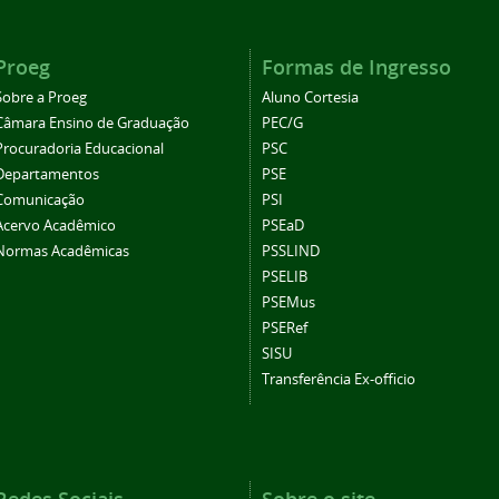
Proeg
Formas de Ingresso
Sobre a Proeg
Aluno Cortesia
Câmara Ensino de Graduação
PEC/G
Procuradoria Educacional
PSC
Departamentos
PSE
Comunicação
PSI
Acervo Acadêmico
PSEaD
Normas Acadêmicas
PSSLIND
PSELIB
PSEMus
PSERef
SISU
Transferência Ex-officio