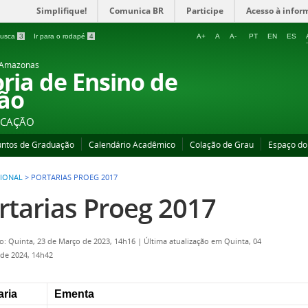
Simplifique!
Comunica BR
Participe
Acesso à infor
 busca
3
Ir para o rodapé
4
A+
A
A-
PT
EN
ES
o Amazonas
oria de Ensino de
ão
UCAÇÃO
untos de Graduação
Calendário Acadêmico
Colação de Grau
Espaço do
CIONAL
>
PORTARIAS PROEG 2017
rtarias Proeg 2017
o: Quinta, 23 de Março de 2023, 14h16
|
Última atualização em Quinta, 04
 de 2024, 14h42
aria
Ementa