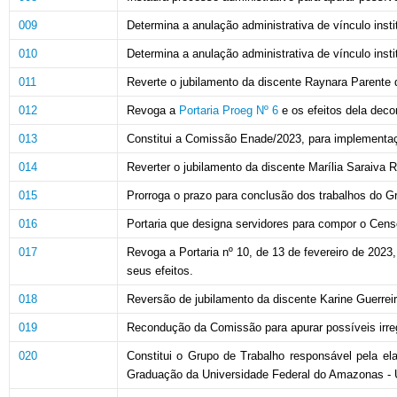
009
Determina a anulação administrativa de vínculo instit
010
Determina a anulação administrativa de vínculo instit
011
Reverte o jubilamento da discente Raynara Parente d
012
Revoga a
Portaria Proeg Nº 6
e os efeitos dela deco
013
Constitui a Comissão Enade/2023, para implementaç
014
Reverter o jubilamento da discente Marília Saraiva R
015
Prorroga o prazo para conclusão dos trabalhos do Gr
016
Portaria que designa servidores para compor o Cens
017
Revoga a Portaria nº 10, de 13 de fevereiro de 2023
seus efeitos.
018
Reversão de jubilamento da discente Karine Guerrei
019
Recondução da Comissão para apurar possíveis irregu
020
Constitui o Grupo de Trabalho responsável pela 
Graduação da Universidade Federal do Amazonas -