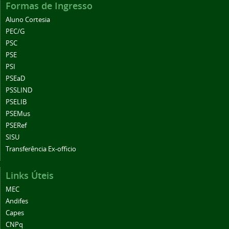
Formas de Ingresso
Aluno Cortesia
PEC/G
PSC
PSE
PSI
PSEaD
PSSLIND
PSELIB
PSEMus
PSERef
SISU
Transferência Ex-officio
Links Úteis
MEC
Andifes
Capes
CNPq