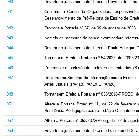
040
Reverter o jubilamento do discente Reyson de Lima F
041
Constitui a Comissão Organizadora responsável
Desenvolvimento da Pró-Reitoria de Ensino de Grad
042
Prorroga a Portaria nº 37, de 09 de agosto de 2023
043
Nomeia os membros da banca examinadora referente 
044
Reverter o jubilamento do discente Paulo Henrique Ga
045
Tornar sem Efeito a Portaria nº 54/2022, de 20/07/2
046
Determinar a exclusão do cadastro discente dos 78 (
047
Registrar no Sistema de Informação para o Ensino –
Artes Visuais (PA418, PA419 E PA420).
048
Tornar sem Efeito a Portaria nº 038/2018-PROEG, de
051
Altera a Portaria Proeg nº 11, de 22 de fevereiro
Residência Pedagógica para o Estágio Obrigatório o
052
Altera a Portaria n° 063/2022/Proeg, de 22 de agost
053
Reverter o jubilamento do discente Ivanilson da Silv