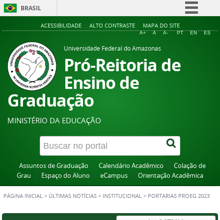
BRASIL
Simplifique!
ACESSIBILIDADE
ALTO CONTRASTE
MAPA DO SITE
A+
A
A-
PT
EN
ES
Comunica BR
Universidade Federal do Amazonas
Participe
Pró-Reitoria de
Acesso à informação
Ensino de
Legislação
Graduação
Canais
MINISTÉRIO DA EDUCAÇÃO
Assuntos de Graduação
Calendário Acadêmico
Colação de
Grau
Espaço do Aluno
eCampus
Orientação Acadêmica
PÁGINA INICIAL
>
ÚLTIMAS NOTÍCIAS
>
INSTITUCIONAL
>
PORTARIAS PROEG 2023