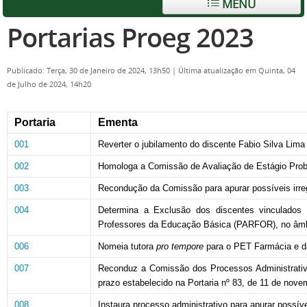
MENU
Portarias Proeg 2023
Publicado: Terça, 30 de Janeiro de 2024, 13h50
|
Última atualização em Quinta, 04
de Julho de 2024, 14h20
Portaria
Ementa
001
Reverter o jubilamento do discente Fabio Silva Lima
002
Homologa a Comissão de Avaliação de Estágio Proba
003
Recondução da Comissão para apurar possíveis irregu
004
Determina a Exclusão dos discentes vinculados
Professores da Educação Básica (PARFOR), no âmb
006
Nomeia tutora
pro tempore
para o PET Farmácia e d
007
Reconduz a Comissão dos Processos Administrativos 
prazo estabelecido na Portaria nº 83, de 11 de nove
008
Instaura processo administrativo para apurar possívei