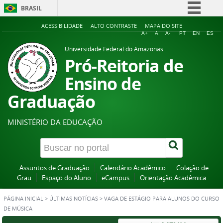
BRASIL
Simplifique!
ACESSIBILIDADE
ALTO CONTRASTE
MAPA DO SITE
A+
A
A-
PT
EN
ES
Comunica BR
Universidade Federal do Amazonas
Participe
Pró-Reitoria de
Acesso à informação
Ensino de
Legislação
Graduação
Canais
MINISTÉRIO DA EDUCAÇÃO
Assuntos de Graduação
Calendário Acadêmico
Colação de
Grau
Espaço do Aluno
eCampus
Orientação Acadêmica
PÁGINA INICIAL
>
ÚLTIMAS NOTÍCIAS
>
VAGA DE ESTÁGIO PARA ALUNOS DO CURSO
DE MÚSICA