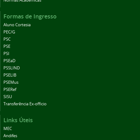
Normas Acadêmicas
Formas de Ingresso
Aluno Cortesia
PEC/G
PSC
PSE
PSI
PSEaD
PSSLIND
PSELIB
PSEMus
PSERef
SISU
Transferência Ex-officio
Links Úteis
MEC
Andifes