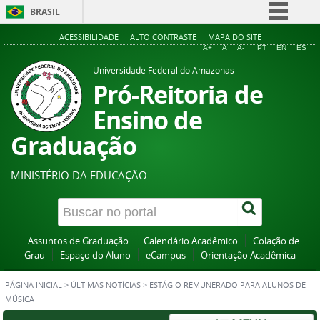
BRASIL
Simplifique!
ACESSIBILIDADE
ALTO CONTRASTE
MAPA DO SITE
A+
A
A-
PT
EN
ES
Comunica BR
Universidade Federal do Amazonas
Participe
Pró-Reitoria de
Acesso à informação
Ensino de
Legislação
Graduação
Canais
MINISTÉRIO DA EDUCAÇÃO
Assuntos de Graduação
Calendário Acadêmico
Colação de
Grau
Espaço do Aluno
eCampus
Orientação Acadêmica
PÁGINA INICIAL
>
ÚLTIMAS NOTÍCIAS
>
ESTÁGIO REMUNERADO PARA ALUNOS DE
MÚSICA