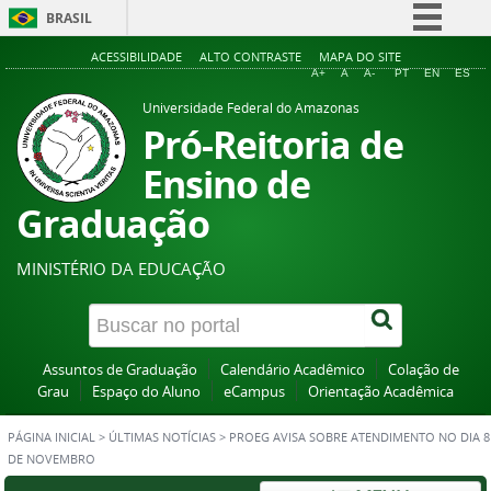
BRASIL
Simplifique!
ACESSIBILIDADE
ALTO CONTRASTE
MAPA DO SITE
A+
A
A-
PT
EN
ES
Comunica BR
Universidade Federal do Amazonas
Participe
Pró-Reitoria de
Acesso à informação
Ensino de
Legislação
Graduação
Canais
MINISTÉRIO DA EDUCAÇÃO
Assuntos de Graduação
Calendário Acadêmico
Colação de
Grau
Espaço do Aluno
eCampus
Orientação Acadêmica
PÁGINA INICIAL
>
ÚLTIMAS NOTÍCIAS
>
PROEG AVISA SOBRE ATENDIMENTO NO DIA 8
DE NOVEMBRO