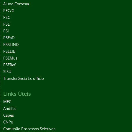
Aluno Cortesia
PEC/G
PSC
PSE
PSI
PSEaD
PSSLIND
PSELIB
PSEMus
PSERef
SISU
Transferência Ex-officio
Links Úteis
MEC
Andifes
Capes
CNPq
Comissão Processos Seletivos