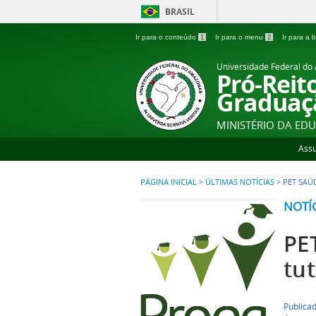
BRASIL
Ir para o conteúdo
1
Ir para o menu
2
Ir para a
Universidade Federal d
Pró-Reit
Graduaç
MINISTÉRIO DA ED
Ass
PÁGINA INICIAL
>
ÚLTIMAS NOTÍCIAS
>
PET SAÚ
NOTÍ
PE
tu
Publicad