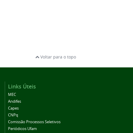
Voltar para o topo
Links Úteis
MEC
Andifes
Capes
CNPq
Comissão Processos Seletivos
Periódicos Ufam