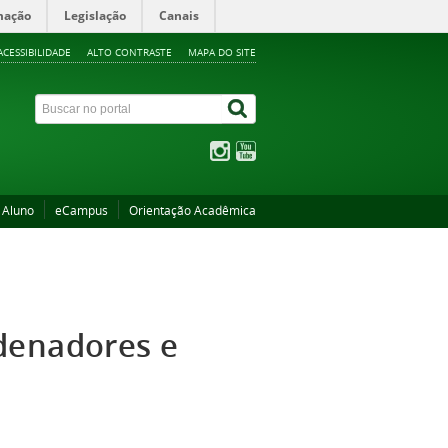
mação
Legislação
Canais
ACESSIBILIDADE
ALTO CONTRASTE
MAPA DO SITE
 Aluno
eCampus
Orientação Acadêmica
denadores e