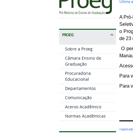
Última 
A Pró-
Selet
o Pro
PROEG
de 23 
O per
Sobre a Proeg
Manaus
Câmara Ensino de
Graduação
Acess
Procuradoria
Para v
Educacional
Para v
Departamentos
Comunicação
Acervo Acadêmico
Normas Acadêmicas
registra