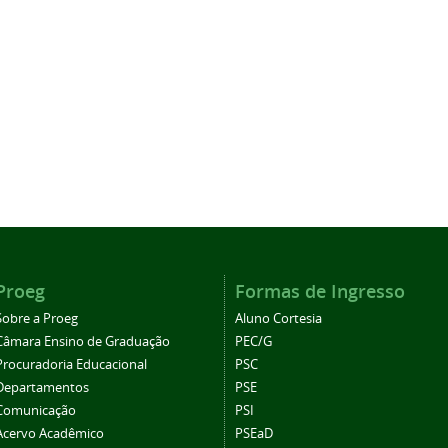
Proeg
Formas de Ingresso
Sobre a Proeg
Aluno Cortesia
Câmara Ensino de Graduação
PEC/G
Procuradoria Educacional
PSC
Departamentos
PSE
Comunicação
PSI
Acervo Acadêmico
PSEaD