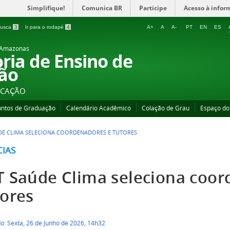
Simplifique!
Comunica BR
Participe
Acesso à infor
 busca
3
Ir para o rodapé
4
A+
A
A-
PT
EN
ES
o Amazonas
oria de Ensino de
ão
UCAÇÃO
untos de Graduação
Calendário Acadêmico
Colação de Grau
Espaço do
DE CLIMA SELECIONA COORDENADORES E TUTORES
CIAS
T Saúde Clima seleciona coor
tores
o: Sexta, 26 de Junho de 2026, 14h32