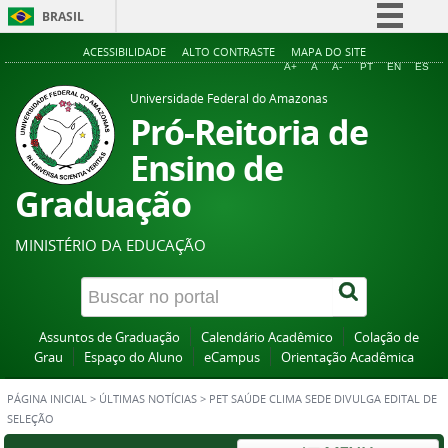
BRASIL
Simplifique!
ACESSIBILIDADE
ALTO CONTRASTE
MAPA DO SITE
A+
A
A-
PT
EN
ES
Comunica BR
Universidade Federal do Amazonas
Participe
Pró-Reitoria de
Acesso à informação
Ensino de
Legislação
Graduação
Canais
MINISTÉRIO DA EDUCAÇÃO
Assuntos de Graduação
Calendário Acadêmico
Colação de
Grau
Espaço do Aluno
eCampus
Orientação Acadêmica
PÁGINA INICIAL
>
ÚLTIMAS NOTÍCIAS
>
PET SAÚDE CLIMA SEDE DIVULGA EDITAL DE
SELEÇÃO