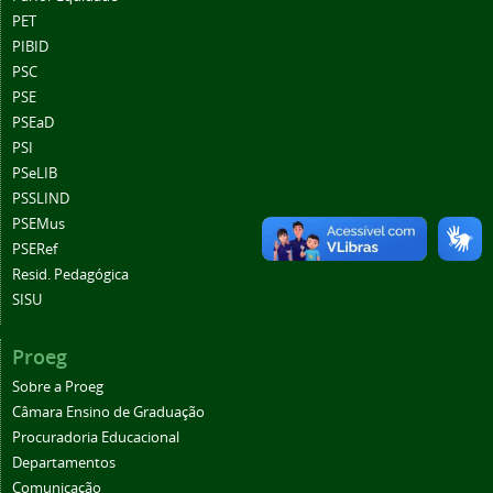
PET
PIBID
PSC
PSE
PSEaD
PSI
PSeLIB
PSSLIND
PSEMus
PSERef
Resid. Pedagógica
SISU
Proeg
Sobre a Proeg
Câmara Ensino de Graduação
Procuradoria Educacional
Departamentos
Comunicação