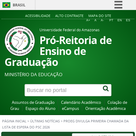
BRASIL
Simplifique!
ACESSIBILIDADE
ALTO CONTRASTE
MAPA DO SITE
A+
A
A-
PT
EN
ES
Comunica BR
Universidade Federal do Amazonas
Participe
Pró-Reitoria de
Acesso à informação
Ensino de
Legislação
Graduação
Canais
MINISTÉRIO DA EDUCAÇÃO
Assuntos de Graduação
Calendário Acadêmico
Colação de
Grau
Espaço do Aluno
eCampus
Orientação Acadêmica
PÁGINA INICIAL
>
ÚLTIMAS NOTÍCIAS
>
PROEG DIVULGA PRIMEIRA CHAMADA DA
LISTA DE ESPERA DO PSC 2026