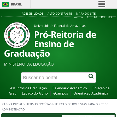
BRASIL
Simplifique!
ACESSIBILIDADE
ALTO CONTRASTE
MAPA DO SITE
A+
A
A-
PT
EN
ES
Comunica BR
Universidade Federal do Amazonas
Participe
Pró-Reitoria de
Acesso à informação
Ensino de
Legislação
Graduação
Canais
MINISTÉRIO DA EDUCAÇÃO
Assuntos de Graduação
Calendário Acadêmico
Colação de
Grau
Espaço do Aluno
eCampus
Orientação Acadêmica
PÁGINA INICIAL
>
ÚLTIMAS NOTÍCIAS
>
SELEÇÃO DE BOLSISTAS PARA O PET DE
ADMINISTRAÇÃO