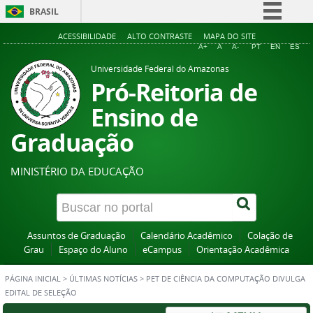
BRASIL
Simplifique!
ACESSIBILIDADE
ALTO CONTRASTE
MAPA DO SITE
A+
A
A-
PT
EN
ES
Comunica BR
Universidade Federal do Amazonas
Participe
Pró-Reitoria de
Acesso à informação
Ensino de
Legislação
Graduação
Canais
MINISTÉRIO DA EDUCAÇÃO
Assuntos de Graduação
Calendário Acadêmico
Colação de
Grau
Espaço do Aluno
eCampus
Orientação Acadêmica
PÁGINA INICIAL
>
ÚLTIMAS NOTÍCIAS
>
PET DE CIÊNCIA DA COMPUTAÇÃO DIVULGA
EDITAL DE SELEÇÃO