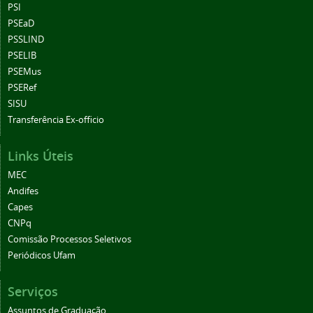
PSI
PSEaD
PSSLIND
PSELIB
PSEMus
PSERef
SISU
Transferência Ex-officio
Links Úteis
MEC
Andifes
Capes
CNPq
Comissão Processos Seletivos
Periódicos Ufam
Serviços
Assuntos de Graduação