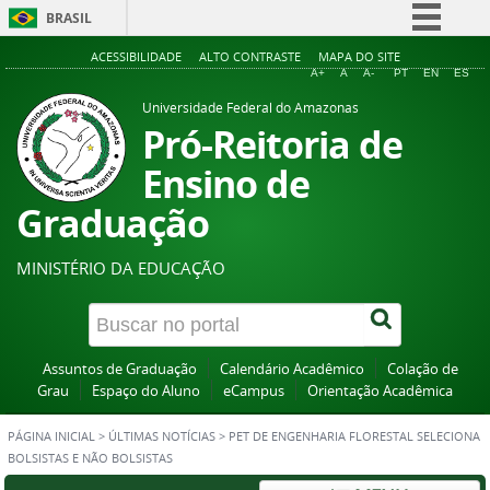
BRASIL
Simplifique!
ACESSIBILIDADE
ALTO CONTRASTE
MAPA DO SITE
A+
A
A-
PT
EN
ES
Comunica BR
Universidade Federal do Amazonas
Participe
Pró-Reitoria de
Acesso à informação
Ensino de
Legislação
Graduação
Canais
MINISTÉRIO DA EDUCAÇÃO
Assuntos de Graduação
Calendário Acadêmico
Colação de
Grau
Espaço do Aluno
eCampus
Orientação Acadêmica
PÁGINA INICIAL
>
ÚLTIMAS NOTÍCIAS
>
PET DE ENGENHARIA FLORESTAL SELECIONA
BOLSISTAS E NÃO BOLSISTAS