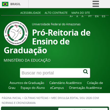
BRASIL
Simplifique!
ACESSIBILIDADE
ALTO CONTRASTE
MAPA DO SITE
A+
A
A-
PT
EN
ES
Comunica BR
Universidade Federal do Amazonas
Participe
Pró-Reitoria de
Acesso à informação
Ensino de
Legislação
Graduação
Canais
MINISTÉRIO DA EDUCAÇÃO
Assuntos de Graduação
Calendário Acadêmico
Colação de
Grau
Espaço do Aluno
eCampus
Orientação Acadêmica
PÁGINA INICIAL
>
ÚLTIMAS NOTÍCIAS
>
MEC DIVULGA EDITAL SISU 2026 COM
NORMAS E CRONOGRAMA