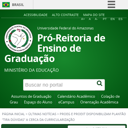
BRASIL
Simplifique!
ACESSIBILIDADE
ALTO CONTRASTE
MAPA DO SITE
A+
A
A-
PT
EN
ES
Comunica BR
Universidade Federal do Amazonas
Participe
Pró-Reitoria de
Acesso à informação
Ensino de
Legislação
Graduação
Canais
MINISTÉRIO DA EDUCAÇÃO
Assuntos de Graduação
Calendário Acadêmico
Colação de
Grau
Espaço do Aluno
eCampus
Orientação Acadêmica
PÁGINA INICIAL
>
ÚLTIMAS NOTÍCIAS
>
PROEG E PROEXT DISPONIBILIZAM PLANTÃO
"TIRA DÚVIDAS" A CERCA DA CURRICULARIZAÇÃO