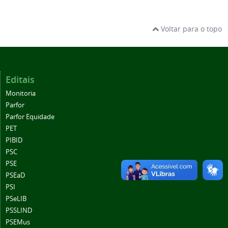
Voltar para o topo
Editais
Monitoria
Parfor
Parfor Equidade
PET
PIBID
PSC
PSE
PSEaD
PSI
PSeLIB
PSSLIND
PSEMus