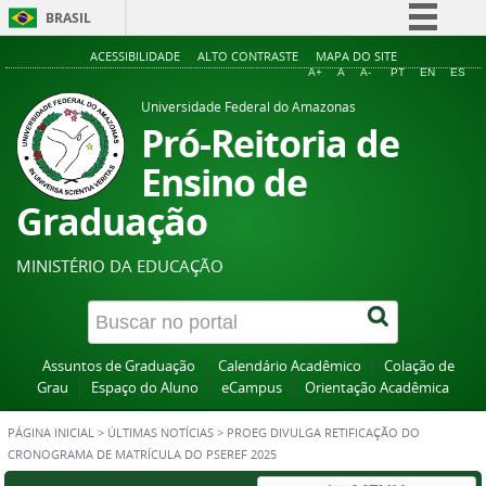
BRASIL
Simplifique!
ACESSIBILIDADE
ALTO CONTRASTE
MAPA DO SITE
A+
A
A-
PT
EN
ES
Comunica BR
Universidade Federal do Amazonas
Participe
Pró-Reitoria de
Acesso à informação
Ensino de
Legislação
Graduação
Canais
MINISTÉRIO DA EDUCAÇÃO
Assuntos de Graduação
Calendário Acadêmico
Colação de
Grau
Espaço do Aluno
eCampus
Orientação Acadêmica
PÁGINA INICIAL
>
ÚLTIMAS NOTÍCIAS
>
PROEG DIVULGA RETIFICAÇÃO DO
CRONOGRAMA DE MATRÍCULA DO PSEREF 2025