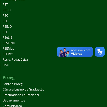
PET
PIBID
PSC
PSE
PSEaD
PSI
PSeLIB
PSSLIND
PSEMus
PSERef
Resid. Pedagógica
SISU
Proeg
Sobre a Proeg
Câmara Ensino de Graduação
Procuradoria Educacional
Departamentos
Comunicação