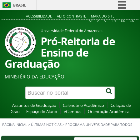
BRASIL
Simplifique!
ACESSIBILIDADE
ALTO CONTRASTE
MAPA DO SITE
A+
A
A-
PT
EN
ES
Comunica BR
Universidade Federal do Amazonas
Participe
Pró-Reitoria de
Acesso à informação
Ensino de
Legislação
Graduação
Canais
MINISTÉRIO DA EDUCAÇÃO
Assuntos de Graduação
Calendário Acadêmico
Colação de
Grau
Espaço do Aluno
eCampus
Orientação Acadêmica
PÁGINA INICIAL
>
ÚLTIMAS NOTÍCIAS
>
PROGRAMA UNIVERSIDADE PARA TODOS