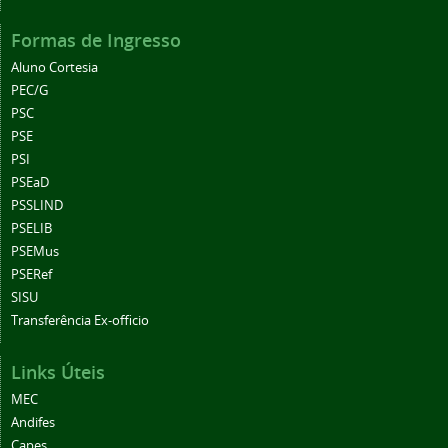
Formas de Ingresso
Aluno Cortesia
PEC/G
PSC
PSE
PSI
PSEaD
PSSLIND
PSELIB
PSEMus
PSERef
SISU
Transferência Ex-officio
Links Úteis
MEC
Andifes
Capes