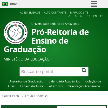
BRASIL
Simplifique!
ACESSIBILIDADE
ALTO CONTRASTE
MAPA DO SITE
A+
A
A-
PT
EN
ES
Comunica BR
Universidade Federal do Amazonas
Participe
Pró-Reitoria de
Acesso à informação
Ensino de
Legislação
Graduação
Canais
MINISTÉRIO DA EDUCAÇÃO
Assuntos de Graduação
Calendário Acadêmico
Colação de
Grau
Espaço do Aluno
eCampus
Orientação Acadêmica
PÁGINA INICIAL
>
ÚLTIMAS NOTÍCIAS