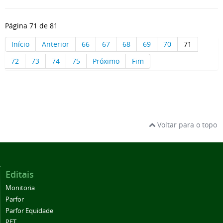
Página 71 de 81
Início
Anterior
66
67
68
69
70
71
72
73
74
75
Próximo
Fim
Voltar para o topo
Editais
Monitoria
Parfor
Parfor Equidade
PET