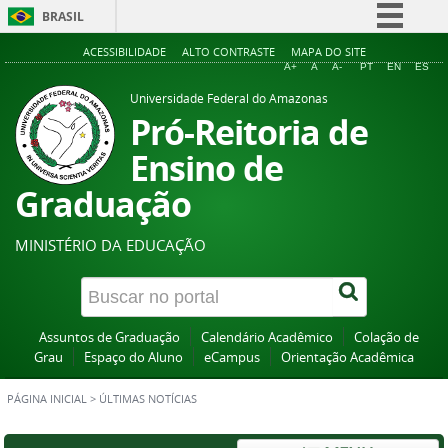
BRASIL
Simplifique!
ACESSIBILIDADE
ALTO CONTRASTE
MAPA DO SITE
A+
A
A-
PT
EN
ES
Comunica BR
Universidade Federal do Amazonas
Participe
Pró-Reitoria de
Acesso à informação
Ensino de
Legislação
Graduação
Canais
MINISTÉRIO DA EDUCAÇÃO
Assuntos de Graduação
Calendário Acadêmico
Colação de
Grau
Espaço do Aluno
eCampus
Orientação Acadêmica
PÁGINA INICIAL
>
ÚLTIMAS NOTÍCIAS