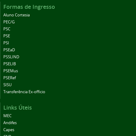
Formas de Ingresso
Aluno Cortesia
PEC/G
PSC
PSE
PSI
PSEaD
PSSLIND
PSELIB
PSEMus
PSERef
SISU
Transferência Ex-officio
Links Úteis
MEC
Andifes
Capes