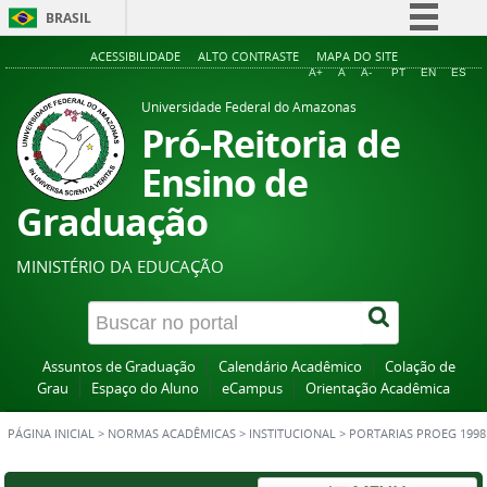
BRASIL
Simplifique!
ACESSIBILIDADE
ALTO CONTRASTE
MAPA DO SITE
A+
A
A-
PT
EN
ES
Comunica BR
Universidade Federal do Amazonas
Participe
Pró-Reitoria de
Acesso à informação
Ensino de
Legislação
Graduação
Canais
MINISTÉRIO DA EDUCAÇÃO
Assuntos de Graduação
Calendário Acadêmico
Colação de
Grau
Espaço do Aluno
eCampus
Orientação Acadêmica
PÁGINA INICIAL
>
NORMAS ACADÊMICAS
>
INSTITUCIONAL
>
PORTARIAS PROEG 1998