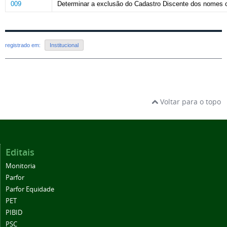
009
Determinar a exclusão do Cadastro Discente dos nomes c
registrado em:
Institucional
Voltar para o topo
Editais
Monitoria
Parfor
Parfor Equidade
PET
PIBID
PSC