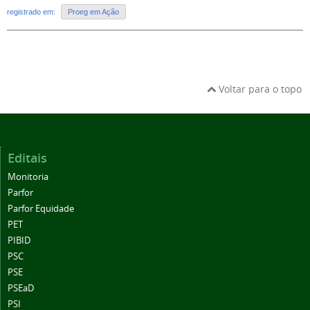
registrado em:
Proeg em Ação
Voltar para o topo
Editais
Monitoria
Parfor
Parfor Equidade
PET
PIBID
PSC
PSE
PSEaD
PSI