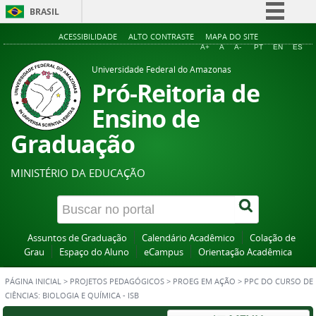
BRASIL
Simplifique!
ACESSIBILIDADE
ALTO CONTRASTE
MAPA DO SITE
A+
A
A-
PT
EN
ES
Comunica BR
Universidade Federal do Amazonas
Participe
Pró-Reitoria de
Acesso à informação
Ensino de
Legislação
Graduação
Canais
MINISTÉRIO DA EDUCAÇÃO
Assuntos de Graduação
Calendário Acadêmico
Colação de
Grau
Espaço do Aluno
eCampus
Orientação Acadêmica
PÁGINA INICIAL
>
PROJETOS PEDAGÓGICOS
>
PROEG EM AÇÃO
>
PPC DO CURSO DE
CIÊNCIAS: BIOLOGIA E QUÍMICA - ISB