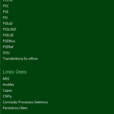
PEC/G
PSC
PSE
PSI
PSEaD
PSSLIND
PSELIB
PSEMus
PSERef
SISU
Transferência Ex-officio
Links Úteis
MEC
Andifes
Capes
CNPq
Comissão Processos Seletivos
Periódicos Ufam