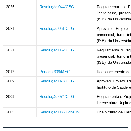
2025
Resolução 044/CEG
Regulamenta o Pr
licenciatura, prese
(ISB), da Universi
2021
Resolução 051/CEG
Aprova o Projeto 
presencial, turno i
(ISB), da Universi
2021
Resolução 052/CEG
Regulamenta o Proj
presencial, turno i
(ISB), da Universi
2012
Portaria 306/MEC
Reconhecimento do 
2009
Resolução 073/CEG
Aprovao Projeto P
Instituto de Saúde 
2009
Resolução 074/CEG
Regulamenta o Proj
Licenciatura Dupla d
2005
Resolução 036/Consuni
Cria o curso de Ciê