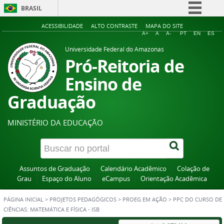
BRASIL
Simplifique!
ACESSIBILIDADE
ALTO CONTRASTE
MAPA DO SITE
A+
A
A-
PT
EN
ES
Comunica BR
Universidade Federal do Amazonas
Participe
Pró-Reitoria de
Acesso à informação
Ensino de
Legislação
Graduação
Canais
MINISTÉRIO DA EDUCAÇÃO
Assuntos de Graduação
Calendário Acadêmico
Colação de
Grau
Espaço do Aluno
eCampus
Orientação Acadêmica
PÁGINA INICIAL
>
PROJETOS PEDAGÓGICOS
>
PROEG EM AÇÃO
>
PPC DO CURSO DE
CIÊNCIAS: MATEMÁTICA E FÍSICA - ISB