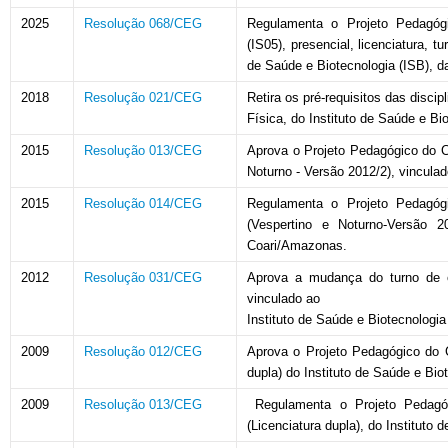
2025
Resolução 068/CEG
Regulamenta o Projeto Pedagóg
(IS05), presencial, licenciatura, t
de Saúde e Biotecnologia (ISB), 
2018
Resolução 021/CEG
Retira os pré-requisitos das disci
Física, do Instituto de Saúde e Bi
2015
Resolução 013/CEG
Aprova o Projeto Pedagógico do C
Noturno - Versão 2012/2), vincula
2015
Resolução 014/CEG
Regulamenta o Projeto Pedagóg
(Vespertino e Noturno-Versão 2
Coari/Amazonas.
2012
Resolução 031/CEG
Aprova a mudança do turno de o
vinculado ao
Instituto de Saúde e Biotecnologia
2009
Resolução 012/CEG
Aprova o Projeto Pedagógico do 
dupla) do Instituto de Saúde e Bio
2009
Resolução 013/CEG
Regulamenta o Projeto Pedagó
(Licenciatura dupla), do Instituto 