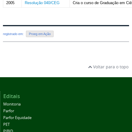
2005
Resolução 040/CEG
Cria o curso de Graduação em Ciê
registrado em:
Proeg em Ação
Voltar para o topo
Editais
Monitoria
Parfor
Parfor Equidade
PET
PIBID