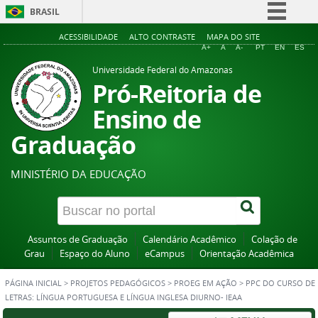
BRASIL
Simplifique!
ACESSIBILIDADE
ALTO CONTRASTE
MAPA DO SITE
A+
A
A-
PT
EN
ES
Comunica BR
Universidade Federal do Amazonas
Participe
Pró-Reitoria de
Acesso à informação
Ensino de
Legislação
Graduação
Canais
MINISTÉRIO DA EDUCAÇÃO
Assuntos de Graduação
Calendário Acadêmico
Colação de
Grau
Espaço do Aluno
eCampus
Orientação Acadêmica
PÁGINA INICIAL
>
PROJETOS PEDAGÓGICOS
>
PROEG EM AÇÃO
>
PPC DO CURSO DE
LETRAS: LÍNGUA PORTUGUESA E LÍNGUA INGLESA DIURNO- IEAA