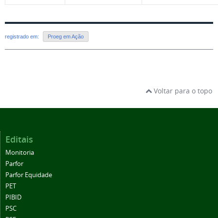
registrado em:
Proeg em Ação
Voltar para o topo
Editais
Monitoria
Parfor
Parfor Equidade
PET
PIBID
PSC