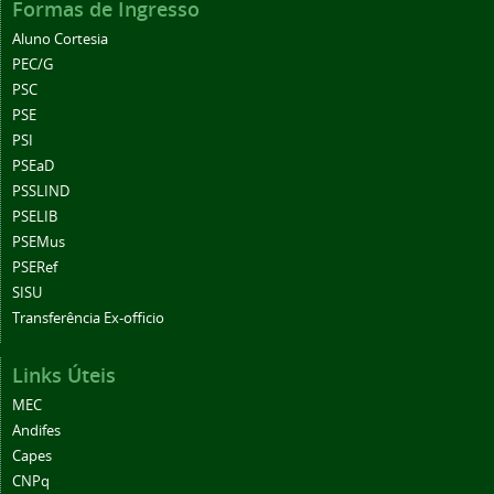
Formas de Ingresso
Aluno Cortesia
PEC/G
PSC
PSE
PSI
PSEaD
PSSLIND
PSELIB
PSEMus
PSERef
SISU
Transferência Ex-officio
Links Úteis
MEC
Andifes
Capes
CNPq