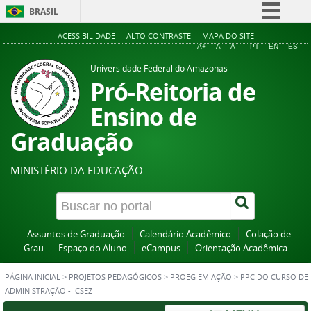
BRASIL
Simplifique!
ACESSIBILIDADE
ALTO CONTRASTE
MAPA DO SITE
A+
A
A-
PT
EN
ES
Comunica BR
Universidade Federal do Amazonas
Participe
Pró-Reitoria de
Acesso à informação
Ensino de
Legislação
Graduação
Canais
MINISTÉRIO DA EDUCAÇÃO
Assuntos de Graduação
Calendário Acadêmico
Colação de
Grau
Espaço do Aluno
eCampus
Orientação Acadêmica
PÁGINA INICIAL
>
PROJETOS PEDAGÓGICOS
>
PROEG EM AÇÃO
>
PPC DO CURSO DE
ADMINISTRAÇÃO - ICSEZ