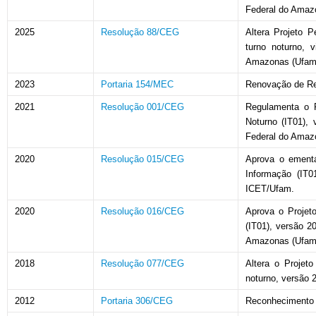
Federal do Amaz
2025
Resolução 88/CEG
Altera Projeto 
turno noturno, 
Amazonas (Ufam),
2023
Portaria 154/MEC
Renovação de R
2021
Resolução 001/CEG
Regulamenta o 
Noturno (IT01), 
Federal do Amaz
2020
Resolução 015/CEG
Aprova o ementá
Informação (IT0
ICET/Ufam.
2020
Resolução 016/CEG
Aprova o Projet
(IT01), versão 2
Amazonas (Ufam
2018
Resolução 077/CEG
Altera o Projet
noturno, versão 2
2012
Portaria 306/CEG
Reconhecimento 