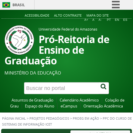
BRASIL
Simplifique!
ACESSIBILIDADE
ALTO CONTRASTE
MAPA DO SITE
A+
A
A-
PT
EN
ES
Comunica BR
Universidade Federal do Amazonas
Participe
Pró-Reitoria de
Acesso à informação
Ensino de
Legislação
Graduação
Canais
MINISTÉRIO DA EDUCAÇÃO
Assuntos de Graduação
Calendário Acadêmico
Colação de
Grau
Espaço do Aluno
eCampus
Orientação Acadêmica
PÁGINA INICIAL
>
PROJETOS PEDAGÓGICOS
>
PROEG EM AÇÃO
>
PPC DO CURSO DE
SISTEMAS DE INFORMAÇÃO ICET