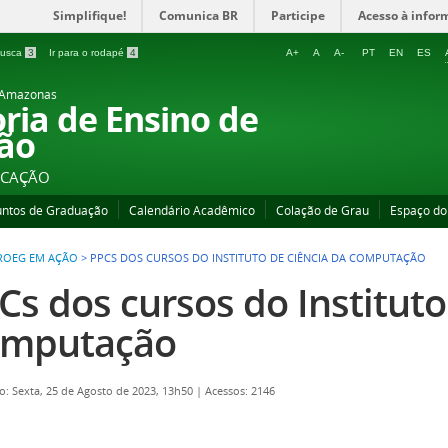
Simplifique!
Comunica BR
Participe
Acesso à infor
 busca
3
Ir para o rodapé
4
A+
A
A-
PT
EN
ES
o Amazonas
oria de Ensino de
ão
UCAÇÃO
untos de Graduação
Calendário Acadêmico
Colação de Grau
Espaço do
ROEG EM AÇÃO
>
PPCS DOS CURSOS DO INSTITUTO DE CIÊNCIA DA COMPUTAÇÃO
Cs dos cursos do Instituto
mputação
o: Sexta, 25 de Agosto de 2023, 13h50
|
Acessos: 2146