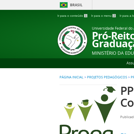
BRASIL
Ir para o conteúdo
1
Ir para o menu
2
Ir para a
Universidade Federal d
Pró-Reit
Graduaç
MINISTÉRIO DA ED
Ass
PÁGINA INICIAL
>
PROJETOS PEDAGÓGICOS
>
P
PP
Co
Publicad