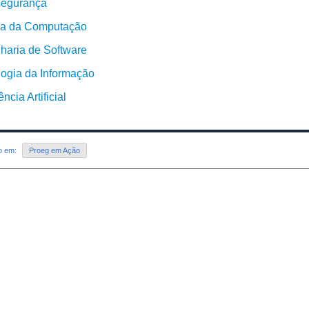
segurança
ia da Computação
haria de Software
logia da Informação
ência Artificial
do em:
Proeg em Ação