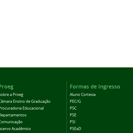
Proeg
Formas de Ingresso
Sobre a Proeg
Aluno Cortesia
Câmara Ensino de Graduação
PEC/G
Procuradoria Educacional
PSC
Departamentos
PSE
Comunicação
PSI
Acervo Acadêmico
PSEaD