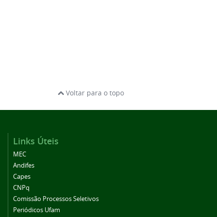
Voltar para o topo
Links Úteis
MEC
Andifes
Capes
CNPq
Comissão Processos Seletivos
Periódicos Ufam