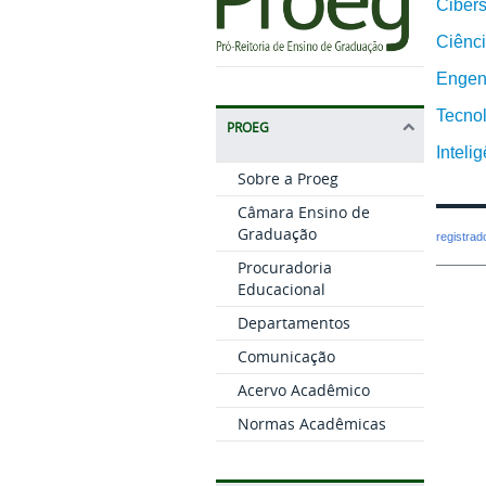
Ciber
Ciênc
Engen
Tecno
PROEG
Intelig
Sobre a Proeg
Câmara Ensino de
Graduação
registra
Procuradoria
Educacional
Departamentos
Comunicação
Acervo Acadêmico
Normas Acadêmicas