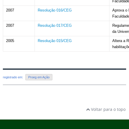
Faculdade
2007
Resolução 016/CEG
Aprova o 
Faculdade
2007
Resolução 017/CEG
Regulamen
da Univer
2005
Resolução 015/CEG
Altera a 
habilitaç
registrado em:
Proeg em Ação
Voltar para o topo