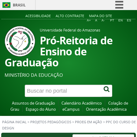
BRASIL
Simplifique!
ACESSIBILIDADE
ALTO CONTRASTE
MAPA DO SITE
A+
A
A-
PT
EN
ES
Comunica BR
Universidade Federal do Amazonas
Participe
Pró-Reitoria de
Acesso à informação
Ensino de
Legislação
Graduação
Canais
MINISTÉRIO DA EDUCAÇÃO
Assuntos de Graduação
Calendário Acadêmico
Colação de
Grau
Espaço do Aluno
eCampus
Orientação Acadêmica
PÁGINA INICIAL
>
PROJETOS PEDAGÓGICOS
>
PROEG EM AÇÃO
>
PPC DO CURSO DE
DESIGN