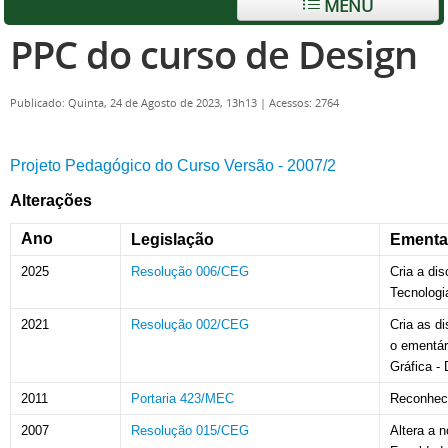
MENU
PPC do curso de Design
Publicado: Quinta, 24 de Agosto de 2023, 13h13
|
Acessos: 2764
Projeto Pedagógico do Curso Versão - 2007/2
Alterações
Ano
Legislação
Ementa
2025
Resolução 006/CEG
Cria a di
Tecnologi
2021
Resolução 002/CEG
Cria as d
o ementár
Gráfica -
2011
Portaria 423/MEC
Reconhec
2007
Resolução 015/CEG
Altera a 