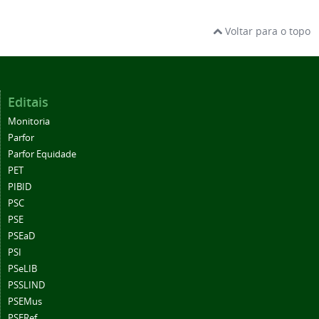
Voltar para o topo
Editais
Monitoria
Parfor
Parfor Equidade
PET
PIBID
PSC
PSE
PSEaD
PSI
PSeLIB
PSSLIND
PSEMus
PSERef