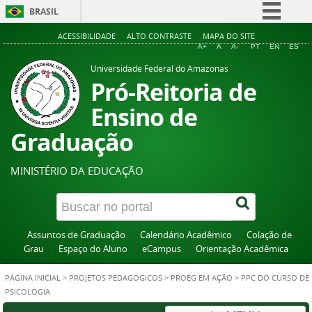
BRASIL
Simplifique!
ACESSIBILIDADE
ALTO CONTRASTE
MAPA DO SITE
A+
A
A-
PT
EN
ES
Comunica BR
Universidade Federal do Amazonas
Participe
Pró-Reitoria de
Acesso à informação
Ensino de
Legislação
Graduação
Canais
MINISTÉRIO DA EDUCAÇÃO
Assuntos de Graduação
Calendário Acadêmico
Colação de
Grau
Espaço do Aluno
eCampus
Orientação Acadêmica
PÁGINA INICIAL
>
PROJETOS PEDAGÓGICOS
>
PROEG EM AÇÃO
>
PPC DO CURSO DE
PSICOLOGIA