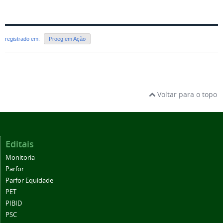
registrado em:
Proeg em Ação
Voltar para o topo
Editais
Monitoria
Parfor
Parfor Equidade
PET
PIBID
PSC