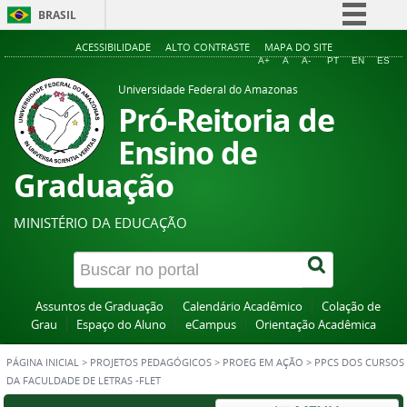
BRASIL
Simplifique!
ACESSIBILIDADE
ALTO CONTRASTE
MAPA DO SITE
A+
A
A-
PT
EN
ES
Comunica BR
Universidade Federal do Amazonas
Participe
Pró-Reitoria de
Acesso à informação
Ensino de
Legislação
Graduação
Canais
MINISTÉRIO DA EDUCAÇÃO
Assuntos de Graduação
Calendário Acadêmico
Colação de
Grau
Espaço do Aluno
eCampus
Orientação Acadêmica
PÁGINA INICIAL
>
PROJETOS PEDAGÓGICOS
>
PROEG EM AÇÃO
>
PPCS DOS CURSOS
DA FACULDADE DE LETRAS -FLET