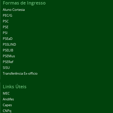
Formas de Ingresso
Aluno Cortesia
PEC/G
PSC
PSE
PSI
PSEaD
PSSLIND
PSELIB
PSEMus
PSERef
SISU
Transferência Ex-officio
Links Úteis
MEC
Andifes
Capes
CNPq