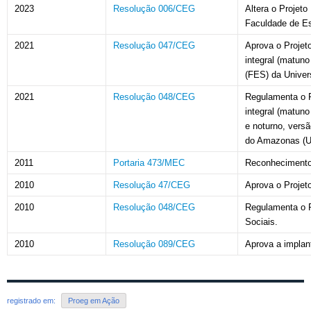
2023
Resolução 006/CEG
Altera o Projet
Faculdade de Es
2021
Resolução 047/CEG
Aprova o Projet
integral (matuno
(FES) da Univer
2021
Resolução 048/CEG
Regulamenta o P
integral (matuno
e noturno, vers
do Amazonas (U
2011
Portaria 473/MEC
Reconhecimento
2010
Resolução 47/CEG
Aprova o Projet
2010
Resolução 048/CEG
Regulamenta o 
Sociais.
2010
Resolução 089/CEG
Aprova a implan
registrado em:
Proeg em Ação