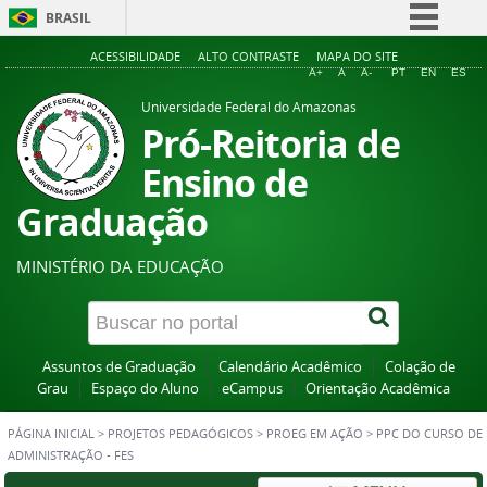
BRASIL
Simplifique!
ACESSIBILIDADE
ALTO CONTRASTE
MAPA DO SITE
A+
A
A-
PT
EN
ES
Comunica BR
Universidade Federal do Amazonas
Participe
Pró-Reitoria de
Acesso à informação
Ensino de
Legislação
Graduação
Canais
MINISTÉRIO DA EDUCAÇÃO
Assuntos de Graduação
Calendário Acadêmico
Colação de
Grau
Espaço do Aluno
eCampus
Orientação Acadêmica
PÁGINA INICIAL
>
PROJETOS PEDAGÓGICOS
>
PROEG EM AÇÃO
>
PPC DO CURSO DE
ADMINISTRAÇÃO - FES