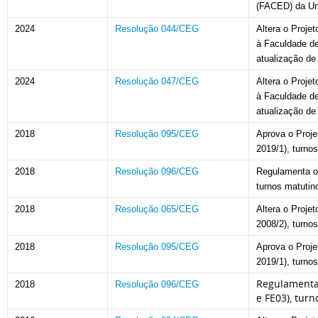
(FACED) da Uni
2024
Resolução 044/CEG
Altera o Proje
à Faculdade de
atualização de
2024
Resolução 047/CEG
Altera o Proje
à Faculdade de
atualização de
2018
Resolução 095/CEG
Aprova o Proj
2019/1), turno
2018
Resolução 096/CEG
Regulamenta o
turnos matutin
2018
Resolução 065/CEG
Altera o Proje
2008/2), turno
2018
Resolução 095/CEG
Aprova o Proj
2019/1), turno
Regulamenta 
2018
Resolução 096/CEG
e FE03), tur