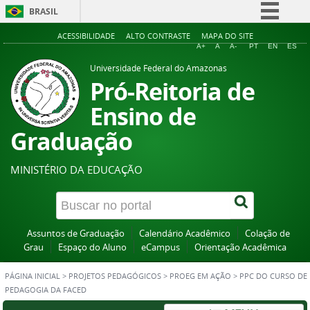
BRASIL
Simplifique!
ACESSIBILIDADE
ALTO CONTRASTE
MAPA DO SITE
A+
A
A-
PT
EN
ES
Comunica BR
Universidade Federal do Amazonas
Participe
Pró-Reitoria de
Acesso à informação
Ensino de
Legislação
Graduação
Canais
MINISTÉRIO DA EDUCAÇÃO
Assuntos de Graduação
Calendário Acadêmico
Colação de
Grau
Espaço do Aluno
eCampus
Orientação Acadêmica
PÁGINA INICIAL
>
PROJETOS PEDAGÓGICOS
>
PROEG EM AÇÃO
>
PPC DO CURSO DE
PEDAGOGIA DA FACED