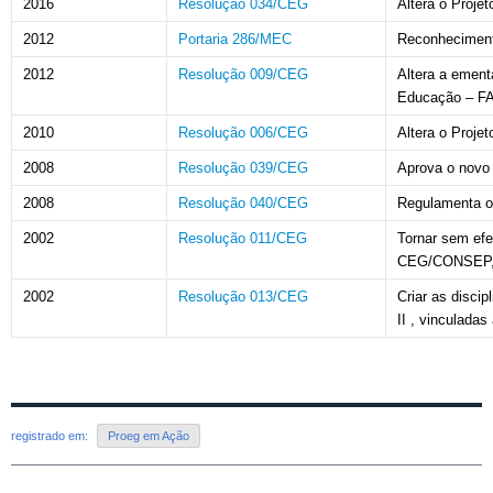
2016
Resolução 034/CEG
Altera o Proje
2012
Portaria 286/MEC
Reconhecimen
2012
Resolução 009/CEG
Altera a ement
Educação – F
2010
Resolução 006/CEG
Altera o Proje
2008
Resolução 039/CEG
Aprova o novo
2008
Resolução 040/CEG
Regulamenta o
2002
Resolução 011/CEG
Tornar sem efe
CEG/CONSEP, q
2002
Resolução 013/CEG
Criar as disc
II , vinculada
registrado em:
Proeg em Ação