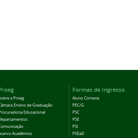
Proeg
Formas de Ingresso
Sobre a Proeg
Aluno Cortesia
Câmara Ensino de Graduação
PEC/G
Procuradoria Educacional
PSC
Departamentos
PSE
Comunicação
PSI
Acervo Acadêmico
PSEaD