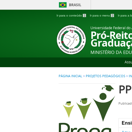
BRASIL
Ir para o conteúdo
1
Ir para o menu
2
Ir para a
Universidade Federal d
Pró-Reit
Graduaç
MINISTÉRIO DA ED
Ass
PÁGINA INICIAL
>
PROJETOS PEDAGÓGICOS
>
I
PP
Publicad
Ensi