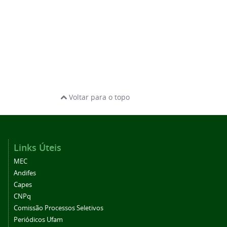
Voltar para o topo
Links Úteis
MEC
Andifes
Capes
CNPq
Comissão Processos Seletivos
Periódicos Ufam