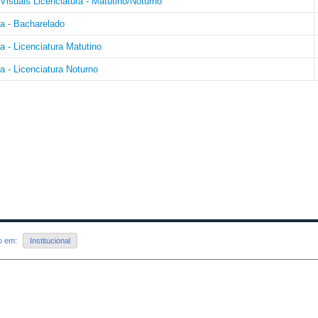
 Visuais Licenciatura - Matutino/Noturno
a - Bacharelado
a - Licenciatura Matutino
a - Licenciatura Noturno
do em:
Institucional