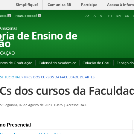
Simplifique!
Comunica BR
Participe
Acesso à infor
 busca
3
Ir para o rodapé
4
A+
A
A-
PT
EN
ES
o Amazonas
oria de Ensino de
ão
UCAÇÃO
untos de Graduação
Calendário Acadêmico
Colação de Grau
Espaço do
NSTITUCIONAL
>
PPCS DOS CURSOS DA FACULDADE DE ARTES
Cs dos cursos da Faculdad
o: Segunda, 07 de Agosto de 2023, 15h25
|
Acessos: 3405
no Presencial