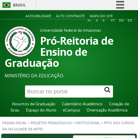
BRASIL
Simplifique!
ACESSIBILIDADE
ALTO CONTRASTE
MAPA DO SITE
A+
A
A-
PT
EN
ES
Comunica BR
Universidade Federal do Amazonas
Participe
Pró-Reitoria de
Acesso à informação
Ensino de
Legislação
Graduação
Canais
MINISTÉRIO DA EDUCAÇÃO
Assuntos de Graduação
Calendário Acadêmico
Colação de
Grau
Espaço do Aluno
eCampus
Orientação Acadêmica
PÁGINA INICIAL
>
PROJETOS PEDAGÓGICOS
>
INSTITUCIONAL
>
PPCS DOS CURSOS
DA FACULDADE DE ARTES