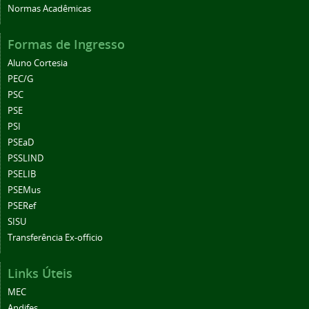
Normas Acadêmicas
Formas de Ingresso
Aluno Cortesia
PEC/G
PSC
PSE
PSI
PSEaD
PSSLIND
PSELIB
PSEMus
PSERef
SISU
Transferência Ex-officio
Links Úteis
MEC
Andifes