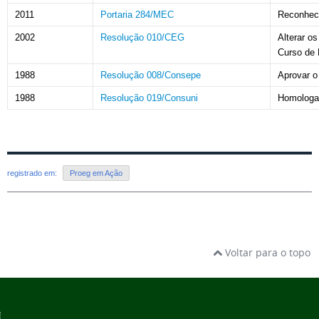
2011
Portaria 284/MEC
Reconhec
2002
Resolução 010/CEG
Alterar o
Curso de 
1988
Resolução 008/Consepe
Aprovar o
1988
Resolução 019/Consuni
Homologar
registrado em:
Proeg em Ação
Voltar para o topo