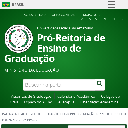
BRASIL
Simplifique!
ACESSIBILIDADE
ALTO CONTRASTE
MAPA DO SITE
A+
A
A-
PT
EN
ES
Comunica BR
Universidade Federal do Amazonas
Participe
Pró-Reitoria de
Acesso à informação
Ensino de
Legislação
Graduação
Canais
MINISTÉRIO DA EDUCAÇÃO
Assuntos de Graduação
Calendário Acadêmico
Colação de
Grau
Espaço do Aluno
eCampus
Orientação Acadêmica
PÁGINA INICIAL
>
PROJETOS PEDAGÓGICOS
>
PROEG EM AÇÃO
>
PPC DO CURSO DE
ENGENHARIA DE PESCA