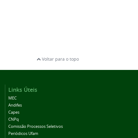
Voltar para o topo
Links Úteis
MEC
Andifes
Capes
CNPq
Comissão Processos Seletivos
Periódicos Ufam