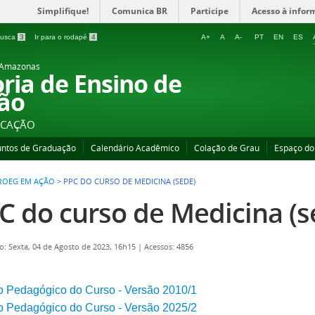
Simplifique!
Comunica BR
Participe
Acesso à infor
 busca
3
Ir para o rodapé
4
A+
A
A-
PT
EN
ES
o Amazonas
oria de Ensino de
ão
UCAÇÃO
untos de Graduação
Calendário Acadêmico
Colação de Grau
Espaço do
ROEG EM AÇÃO
>
PPC DO CURSO DE MEDICINA (SEDE)
C do curso de Medicina (s
o: Sexta, 04 de Agosto de 2023, 16h15
|
Acessos: 4856
o Pedagógico do Curso - Versão 2010/1
o Pedagógico do Curso - Versão 2025/2