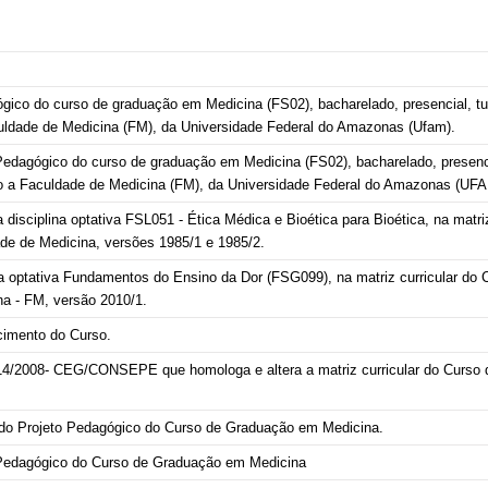
gico do curso de graduação em Medicina (FS02), bacharelado, presencial, tu
uldade de Medicina (FM), da Universidade Federal do Amazonas (Ufam).
edagógico do curso de graduação em Medicina (FS02), bacharelado, presencia
do a Faculdade de Medicina (FM), da Universidade Federal do Amazonas (UFA
 disciplina optativa FSL051 - Ética Médica e Bioética para Bioética, na matriz
de de Medicina, versões 1985/1 e 1985/2.
lina optativa Fundamentos do Ensino da Dor (FSG099), na matriz curricular do
na - FM, versão 2010/1.
imento do Curso.
014/2008- CEG/CONSEPE que homologa e altera a matriz curricular do Curso 
do Projeto Pedagógico do Curso de Graduação em Medicina.
Pedagógico do Curso de Graduação em Medicina