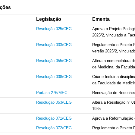
ações
Legislação
Ementa
Resolução 025/CEG
Aprova o Projeto Pedagó
2025/2, vinculado a Fac
Resolução 033/CEG
Regulamenta o Projeto P
versão 2025/2, vincula
Resolução 055/CEG
Altera a nomenclatura da
de Medicina, da Faculda
Resolução 038/CEG
Criar e Incluir a discip
da Faculdade de Medici
Portaria 276/MEC
Renovação de Reconhec
Resolução 053/CEG
Altera a Resolução nº 
1985.
Resolução 071/CEG
Aprova a Reformulação 
Resolução 072/CEG
Regulamenta o Projeto 