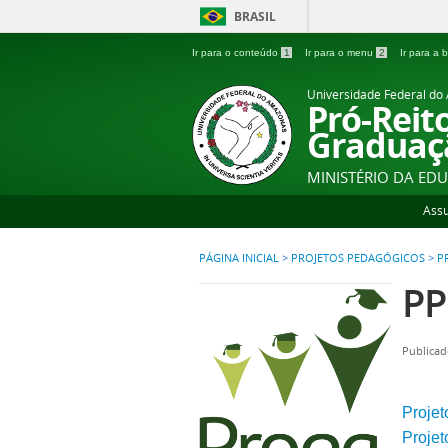
BRASIL
Ir para o conteúdo
1
Ir para o menu
2
Ir para a
Universidade Federal d
Pró-Reit
Graduaç
MINISTÉRIO DA ED
Ass
PÁGINA INICIAL
>
PROJETOS PEDAGÓGICOS
>
P
PP
Publicad
Projet
Projet