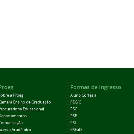
Proeg
Formas de Ingresso
Sobre a Proeg
Aluno Cortesia
Câmara Ensino de Graduação
PEC/G
Procuradoria Educacional
PSC
Departamentos
PSE
Comunicação
PSI
Acervo Acadêmico
PSEaD