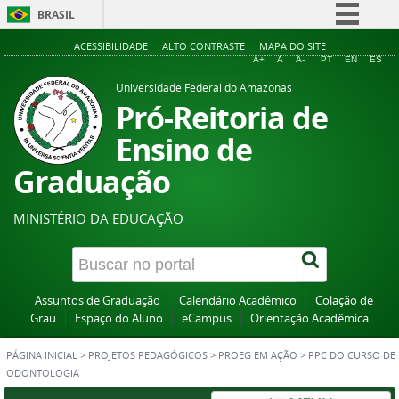
BRASIL
Simplifique!
ACESSIBILIDADE
ALTO CONTRASTE
MAPA DO SITE
A+
A
A-
PT
EN
ES
Comunica BR
Universidade Federal do Amazonas
Participe
Pró-Reitoria de
Acesso à informação
Ensino de
Legislação
Graduação
Canais
MINISTÉRIO DA EDUCAÇÃO
Assuntos de Graduação
Calendário Acadêmico
Colação de
Grau
Espaço do Aluno
eCampus
Orientação Acadêmica
PÁGINA INICIAL
>
PROJETOS PEDAGÓGICOS
>
PROEG EM AÇÃO
>
PPC DO CURSO DE
ODONTOLOGIA