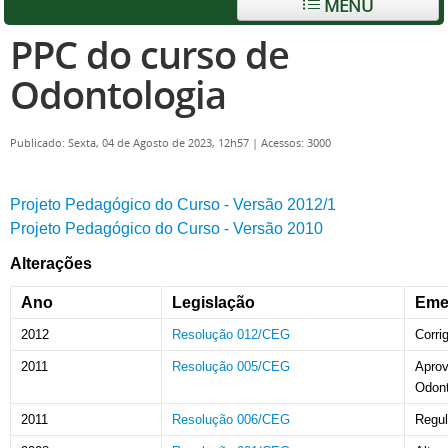
MENU
PPC do curso de
Odontologia
Publicado: Sexta, 04 de Agosto de 2023, 12h57
|
Acessos: 3000
Projeto Pedagógico do Curso - Versão 2012/1
Projeto Pedagógico do Curso - Versão 2010
Alterações
Ano
Legislação
Eme
2012
Resolução 012/CEG
Corri
2011
Resolução 005/CEG
Aprov
Odont
2011
Resolução 006/CEG
Regul